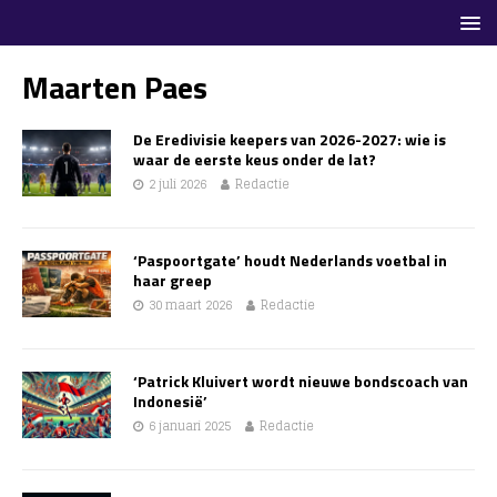
Maarten Paes
De Eredivisie keepers van 2026-2027: wie is
waar de eerste keus onder de lat?
2 juli 2026
Redactie
‘Paspoortgate’ houdt Nederlands voetbal in
haar greep
30 maart 2026
Redactie
‘Patrick Kluivert wordt nieuwe bondscoach van
Indonesië’
6 januari 2025
Redactie