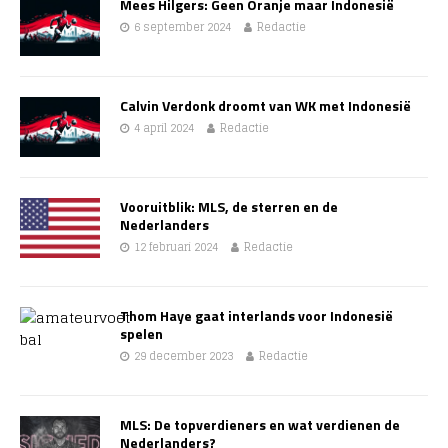
Mees Hilgers: Geen Oranje maar Indonesië
6 september 2024
Redactie
Calvin Verdonk droomt van WK met Indonesië
4 april 2024
Redactie
Vooruitblik: MLS, de sterren en de
Nederlanders
12 februari 2024
Redactie
Thom Haye gaat interlands voor Indonesië
spelen
29 december 2023
Redactie
MLS: De topverdieners en wat verdienen de
Nederlanders?