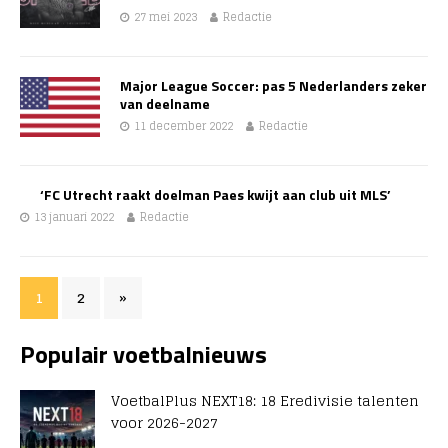
27 mei 2023
Redactie
Major League Soccer: pas 5 Nederlanders zeker
van deelname
11 december 2022
Redactie
‘FC Utrecht raakt doelman Paes kwijt aan club uit MLS’
13 januari 2022
Redactie
1
2
»
Populair voetbalnieuws
VoetbalPlus NEXT18: 18 Eredivisie talenten
voor 2026-2027