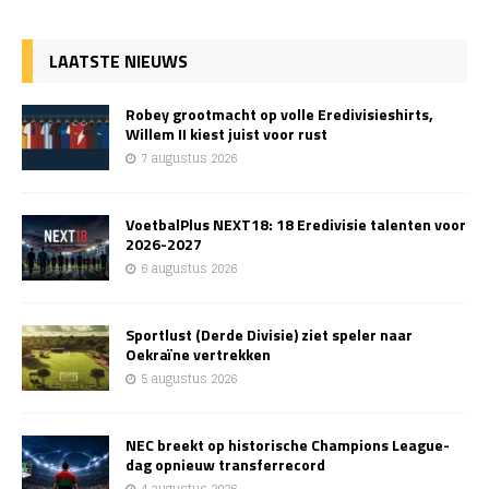
LAATSTE NIEUWS
Robey grootmacht op volle Eredivisieshirts,
Willem II kiest juist voor rust
7 augustus 2026
VoetbalPlus NEXT18: 18 Eredivisie talenten voor
2026-2027
6 augustus 2026
Sportlust (Derde Divisie) ziet speler naar
Oekraïne vertrekken
5 augustus 2026
NEC breekt op historische Champions League-
dag opnieuw transferrecord