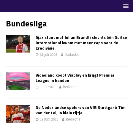
Bundesliga
Ajax stunt met Julian Brandt: slechts één Duitse
international kwam met meer caps naar de
Eredivisie
31 juli 2026
Redactie
Videoland koopt Viaplay en krijgt Premier
League in handen
1 juli 2026
Redactie
De Nederlandse spelers van VfB Stuttgart: Tim
van der Leij in klein rijtje
19 juni 2026
Redactie