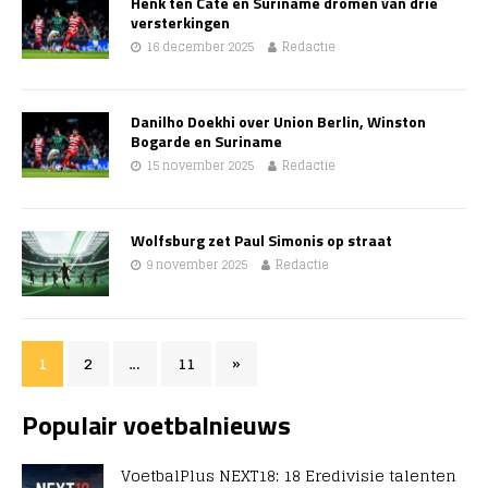
Henk ten Cate en Suriname dromen van drie
versterkingen
16 december 2025
Redactie
Danilho Doekhi over Union Berlin, Winston
Bogarde en Suriname
15 november 2025
Redactie
Wolfsburg zet Paul Simonis op straat
9 november 2025
Redactie
1
2
…
11
»
Populair voetbalnieuws
VoetbalPlus NEXT18: 18 Eredivisie talenten