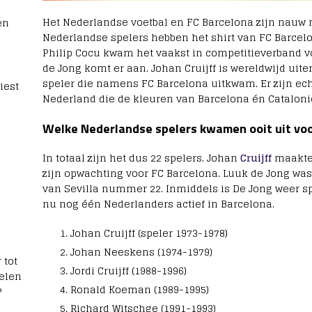
Het Nederlandse voetbal en FC Barcelona zijn nauw m
en
Nederlandse spelers hebben het shirt van FC Barcelo
Philip Cocu kwam het vaakst in competitieverband v
de Jong komt er aan. Johan Cruijff is wereldwijd ui
speler die namens FC Barcelona uitkwam. Er zijn ech
iest
Nederland die de kleuren van Barcelona én Cataloni
Welke Nederlandse spelers kwamen ooit uit voo
In totaal zijn het dus 22 spelers. Johan
Cruijff
maakte 
zijn opwachting voor FC Barcelona. Luuk de Jong was
van Sevilla nummer 22. Inmiddels is De Jong weer sp
nu nog één Nederlanders actief in Barcelona.
Johan Cruijff (speler 1973-1978)
Johan Neeskens (1974-1979)
 tot
Jordi Cruijff (1988-1996)
elen
Ronald Koeman (1989-1995)
?
Richard Witschge (1991-1993)