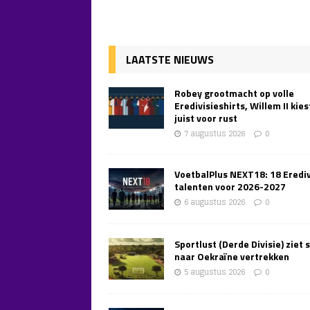
LAATSTE NIEUWS
Robey grootmacht op volle
Eredivisieshirts, Willem II kies
juist voor rust
7 augustus 2026
0
VoetbalPlus NEXT18: 18 Erediv
talenten voor 2026-2027
6 augustus 2026
0
Sportlust (Derde Divisie) ziet 
naar Oekraïne vertrekken
5 augustus 2026
0