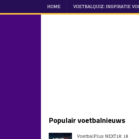
HOME
VOETBALQUIZ: INSPIRATIE V
Populair voetbalnieuws
VoetbalPlus NEXT18: 18