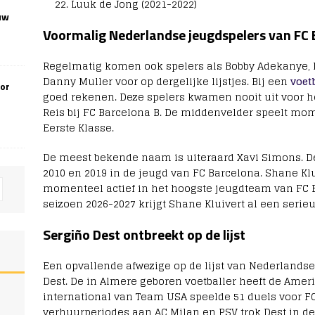
Luuk de Jong (2021-2022)
uw
Voormalig Nederlandse jeugdspelers van FC
Regelmatig komen ook spelers als Bobby Adekanye, L
Danny Muller voor op dergelijke lijstjes. Bij een
voet
oor
goed rekenen. Deze spelers kwamen nooit uit voor het 
Reis bij FC Barcelona B. De middenvelder speelt mom
Eerste Klasse.
De meest bekende naam is uiteraard Xavi Simons. De
2010 en 2019 in de jeugd van FC Barcelona. Shane Klui
momenteel actief in het hoogste jeugdteam van FC B
seizoen 2026-2027 krijgt Shane Kluivert al een serie
Sergiño Dest ontbreekt op de lijst
Een opvallende afwezige op de lijst van Nederlandse 
Dest. De in Almere geboren voetballer heeft de Ameri
international van Team USA speelde 51 duels voor FC
verhuurperiodes aan AC Milan en PSV trok Dest in de