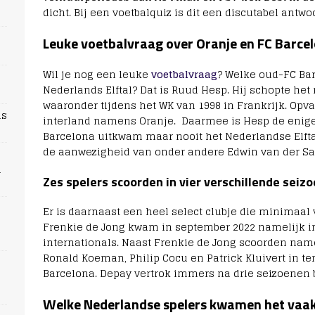
dicht. Bij een voetbalquiz is dit een discutabel antwo
Leuke voetbalvraag over Oranje en FC Barce
Wil je nog een leuke
voetbalvraag
? Welke oud-FC Bar
Nederlands Elftal? Dat is Ruud Hesp. Hij schopte het 
waaronder tijdens het WK van 1998 in Frankrijk. Opv
ns
interland namens Oranje. Daarmee is Hesp de enige
Barcelona uitkwam maar nooit het Nederlandse Elfta
de aanwezigheid van onder andere Edwin van der Sa
n
Zes spelers scoorden in vier verschillende seiz
Er is daarnaast een heel select clubje die minimaal 
Frenkie de Jong kwam in september 2022 namelijk in 
internationals. Naast Frenkie de Jong scoorden name
Ronald Koeman, Philip Cocu en Patrick Kluivert in t
Barcelona. Depay vertrok immers na drie seizoenen b
Welke Nederlandse spelers kwamen het vaakst