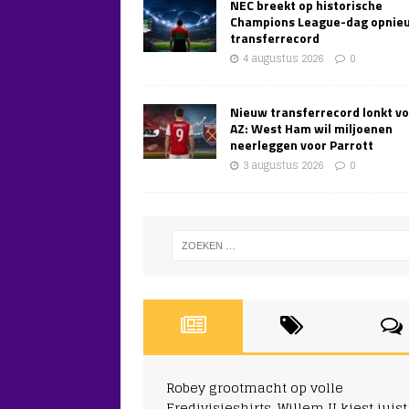
NEC breekt op historische
Champions League-dag opnie
transferrecord
4 augustus 2026
0
Nieuw transferrecord lonkt v
AZ: West Ham wil miljoenen
neerleggen voor Parrott
3 augustus 2026
0
Robey grootmacht op volle
Eredivisieshirts, Willem II kiest juist