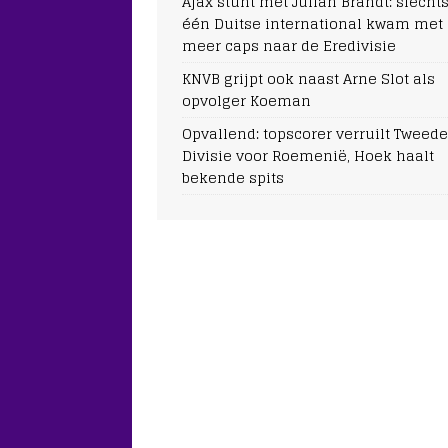
Ajax stunt met Julian Brandt: slecht
één Duitse international kwam met
meer caps naar de Eredivisie
KNVB grijpt ook naast Arne Slot als
opvolger Koeman
Opvallend: topscorer verruilt Tweede
Divisie voor Roemenië, Hoek haalt
bekende spits