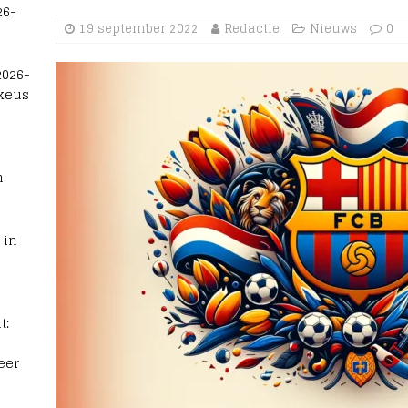
26-
19 september 2022
Redactie
Nieuws
0
2026-
 keus
n
 in
t:
eer