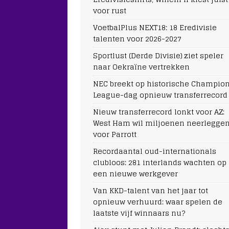
voor rust
VoetbalPlus NEXT18: 18 Eredivisie
talenten voor 2026-2027
Sportlust (Derde Divisie) ziet speler
naar Oekraïne vertrekken
NEC breekt op historische Champio
League-dag opnieuw transferrecord
Nieuw transferrecord lonkt voor AZ:
West Ham wil miljoenen neerlegge
voor Parrott
Recordaantal oud-internationals
clubloos: 281 interlands wachten op
een nieuwe werkgever
Van KKD-talent van het jaar tot
opnieuw verhuurd: waar spelen de
laatste vijf winnaars nu?