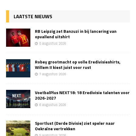
LAATSTE NIEUWS
RB Leipzig zet Banzuzi in bij lancering van
opvallend uitshirt
8 augustus 2026
Robey grootmacht op volle Eredivisieshirts,
Willem II kiest juist voor rust
7 augustus 2026
VoetbalPlus NEXT18: 18 Eredivisie talenten voor
2026-2027
6 augustus 2026
Sportlust (Derde Divisie) ziet speler naar
Oekraïne vertrekken
5 augustus 2026