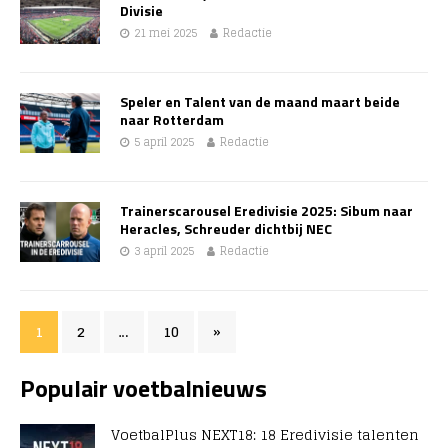
Divisie
21 mei 2025
Redactie
Speler en Talent van de maand maart beide
naar Rotterdam
5 april 2025
Redactie
Trainerscarousel Eredivisie 2025: Sibum naar
Heracles, Schreuder dichtbij NEC
3 april 2025
Redactie
1
2
…
10
»
Populair voetbalnieuws
VoetbalPlus NEXT18: 18 Eredivisie talenten