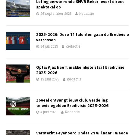
Loting eerste ronde KNVB Beker levert direct
spektakel op
26 september 2025
Redactie
2025-2026: Deze 11 talenten gaan de Eredivisie
verrassen
24 juli 2025
Redactie
Opta: Ajax heeft makkelijkste start Eredivisie
2025-2026
19 juni 2025
Redactie
Zoveel ontvangt jouw club: verdeling
televisiegelden Eredivisie 2025-2026
4 juni 2025
Redactie
Versterkt Feyenoord Onder 21 wil naar Tweede