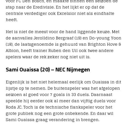
voor FC Den Bosch, en maakte binnen een seizoen de
stap naar de Eredivisie. En het lijkt er op dat de
centrale verdediger ook Excelsior niet als eindhalte
heeft.
Het is niet de meest voor de hand liggende keuze. Met
de aanvalles Jerolldino Bergraaf (19) en Do-young Yoon
(18), de laatsgenoemde is gehuurd van Brighton Hove &
Albion, heeft trainer Ruben den Uil ook twee andere
spelers waar de rek zeker nog niet uit is.
Sami Ouaissa (20) – NEC Nijmegen
Eigenlijk is het niet helemaal eerlijk om Ouaissa in dit
lijstje op te nemen. De buitenspeler was het afgelopen
seizoen al goed voor 7 goals in 33 duels. Daarnaast
speelde hij eerder ook al meer dan vijftig duels voor
Roda JC. Toch is de technische flankspeler voor het
grote publiek nog een grote onbekende. En daar wil
Sami Ouaissa graag verandering in brengen.