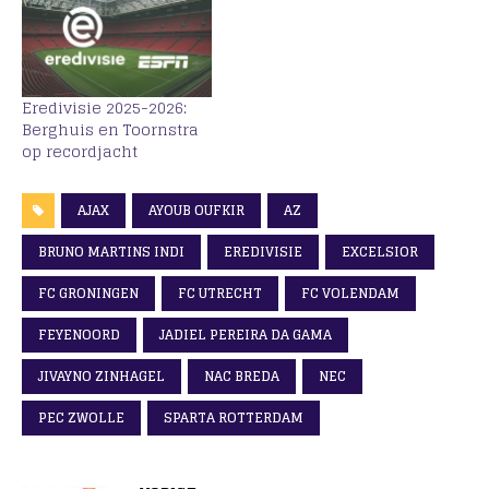
Eredivisie 2025-2026:
Berghuis en Toornstra
op recordjacht
AJAX
AYOUB OUFKIR
AZ
BRUNO MARTINS INDI
EREDIVISIE
EXCELSIOR
FC GRONINGEN
FC UTRECHT
FC VOLENDAM
FEYENOORD
JADIEL PEREIRA DA GAMA
JIVAYNO ZINHAGEL
NAC BREDA
NEC
PEC ZWOLLE
SPARTA ROTTERDAM