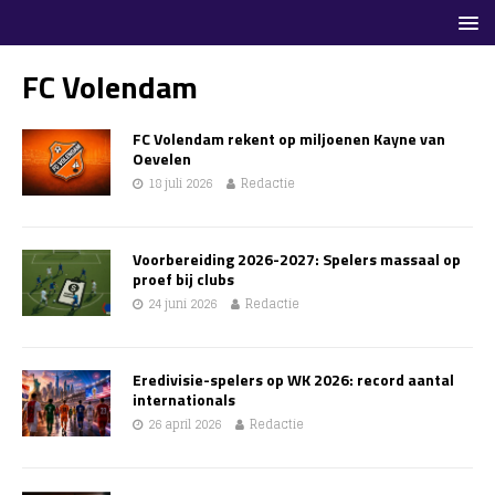
FC Volendam
FC Volendam rekent op miljoenen Kayne van
Oevelen
18 juli 2026
Redactie
Voorbereiding 2026-2027: Spelers massaal op
proef bij clubs
24 juni 2026
Redactie
Eredivisie-spelers op WK 2026: record aantal
internationals
26 april 2026
Redactie