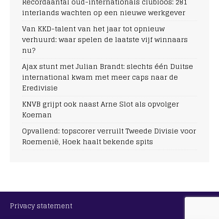
Recordaantal oud-internationals clubloos: 281
interlands wachten op een nieuwe werkgever
Van KKD-talent van het jaar tot opnieuw
verhuurd: waar spelen de laatste vijf winnaars
nu?
Ajax stunt met Julian Brandt: slechts één Duitse
international kwam met meer caps naar de
Eredivisie
KNVB grijpt ook naast Arne Slot als opvolger
Koeman
Opvallend: topscorer verruilt Tweede Divisie voor
Roemenië, Hoek haalt bekende spits
Privacy statement