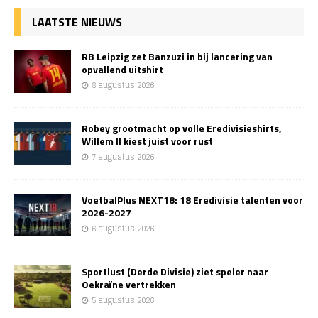
LAATSTE NIEUWS
RB Leipzig zet Banzuzi in bij lancering van
opvallend uitshirt
8 augustus 2026
Robey grootmacht op volle Eredivisieshirts,
Willem II kiest juist voor rust
7 augustus 2026
VoetbalPlus NEXT18: 18 Eredivisie talenten voor
2026-2027
6 augustus 2026
Sportlust (Derde Divisie) ziet speler naar
Oekraïne vertrekken
5 augustus 2026