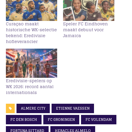
Curaçao maakt
Speler FC Eindhoven
historische WK-selectie
maakt debuut voor
bekend: Eredivisie
Jamaica
hofleverancier
Eredivisie-spelers op
WK 2026: record aantal
internationals
ALMERE CITY
ETIENNE VAESSEN
FC DEN BOSCH
FC GRONINGEN
FC VOLENDAM
FORTUNA SITTARD
HERACLES ALMELO