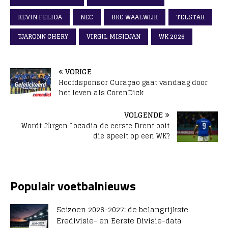
KEVIN FELIDA
NEC
RKC WAALWIJK
TELSTAR
TJARONN CHERY
VIRGIL MISIDJAN
WK 2026
VORIGE
Hoofdsponsor Curaçao gaat vandaag door
het leven als CorenDick
VOLGENDE
Wordt Jürgen Locadia de eerste Drent ooit
die speelt op een WK?
Populair voetbalnieuws
Seizoen 2026-2027: de belangrijkste
Eredivisie- en Eerste Divisie-data