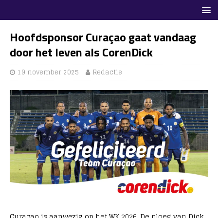
Hoofdsponsor Curaçao gaat vandaag
door het leven als CorenDick
19 november 2025
Redactie
Curaçao is aanwezig op het WK 2026. De ploeg van Dick