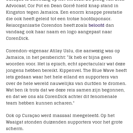
Advocaat, Cor Pot en Dean Gorré hield knap stand in
Kingston tegen Jamaica. Een enorm knappe prestatie
die ook heeft geleid tot een trotse hoofdsponsor.
Reisorganisatie Corendon heeft zoals
beloofd
dan
vandaag ook haar naam en logo aangepast naar
CorenDick.
Corendon-eigenaar Atilay Uslu, die aanwezig was op
Jamaica, in het persbericht: “Ik heb er bijna geen
woorden voor. Het is episch, echt spectaculair wat deze
jongens hebben bereikt. Kippenvel. The Blue Wave heeft
iets gedaan waar het hele eiland en supporters van
over de hele wereld nauwelijks van durfden te dromen.
Wat ben ik trots dat we deze reis samen zijn begonnen,
en dat we ons als CorenDick achter dit fenomenale
team hebben kunnen scharen.”
Ook op Curaçao werd massaal meegeleefd. Op het
Waaigat stonden duizenden supporters voor het grote
scherm.