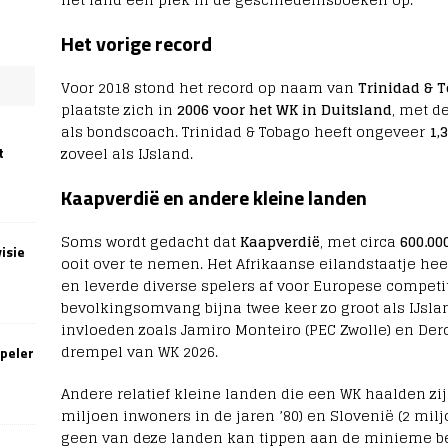
Het vorige record
Voor 2018 stond het record op naam van
Trinidad & 
plaatste zich in
2006 voor het WK in Duitsland
, met d
als bondscoach. Trinidad & Tobago heeft ongeveer
1,
zoveel als IJsland.
t
Kaapverdië en andere kleine landen
Soms wordt gedacht dat
Kaapverdië
, met circa
600.00
isie
ooit over te nemen. Het Afrikaanse eilandstaatje heef
en leverde diverse spelers af voor Europese competit
bevolkingsomvang bijna twee keer zo groot als IJsla
invloeden zoals Jamiro Monteiro (PEC Zwolle) en Dero
drempel van WK 2026.
speler
Andere relatief kleine landen die een WK haalden zi
miljoen inwoners in de jaren ’80) en Slovenië (2 mil
geen van deze landen kan tippen aan de minieme b