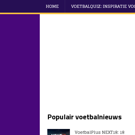
HOME
VOETBALQUIZ: INSPIRATIE V
Populair voetbalnieuws
VoetbalPlus NEXT18: 18