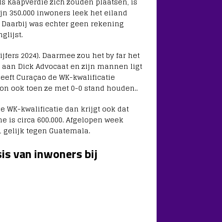
ls Kaapverdië zich zouden plaatsen, is
zijn 350.000 inwoners leek het eiland
. Daarbij was echter geen rekening
lijst.
fers 2024). Daarmee zou het by far het
t aan Dick Advocaat en zijn mannen ligt
eeft Curaçao de WK-kwalificatie
ton ook toen ze met 0-0 stand houden..
 WK-kwalificatie dan krijgt ook dat
e is circa 600.000. Afgelopen week
1 gelijk tegen Guatemala.
is van inwoners bij