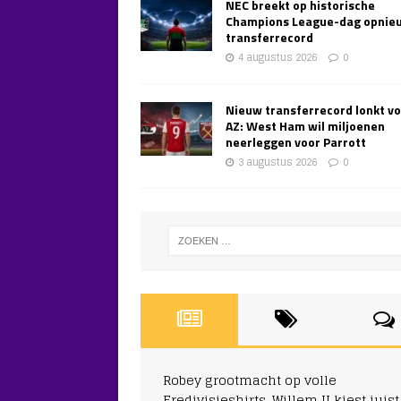
NEC breekt op historische
Champions League-dag opnie
transferrecord
4 augustus 2026
0
Nieuw transferrecord lonkt v
AZ: West Ham wil miljoenen
neerleggen voor Parrott
3 augustus 2026
0
Robey grootmacht op volle
Eredivisieshirts, Willem II kiest juist