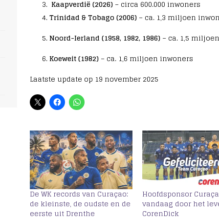
s
Kaapverdië (2026)
– circa 600.000 inwoners
Trinidad & Tobago (2006)
– ca. 1,3 miljoen inwo
Noord-Ierland (1958, 1982, 1986)
– ca. 1,5 miljoe
Koeweit (1982)
– ca. 1,6 miljoen inwoners
Laatste update op 19 november 2025
De WK records van Curaçao:
Hoofdsponsor Curaça
de kleinste, de oudste en de
vandaag door het lev
eerste uit Drenthe
CorenDick