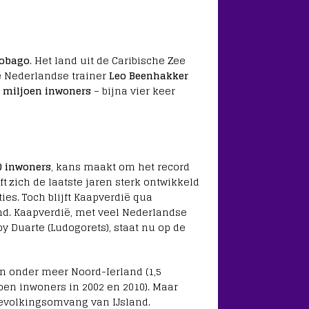
Tobago
. Het land uit de Caribische Zee
e Nederlandse trainer
Leo Beenhakker
3 miljoen inwoners
– bijna vier keer
0 inwoners
, kans maakt om het record
t zich de laatste jaren sterk ontwikkeld
ies. Toch blijft Kaapverdië qua
nd. Kaapverdië, met veel Nederlandse
y Duarte (Ludogorets), staat nu op de
jn onder meer Noord-Ierland (1,5
joen inwoners in 2002 en 2010). Maar
evolkingsomvang van IJsland.