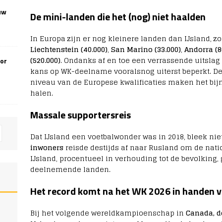
uw
De mini-landen die het (nog) niet haalden
In Europa zijn er nog kleinere landen dan IJsland, z
Liechtenstein (40.000)
,
San Marino (33.000)
,
Andorra (8
(520.000)
. Ondanks af en toe een verrassende uitslag
oor
kans op WK-deelname vooralsnog uiterst beperkt. De
niveau van de Europese kwalificaties maken het bi
halen.
Massale supportersreis
Dat IJsland een voetbalwonder was in 2018, bleek nie
inwoners
reisde destijds af naar Rusland om de nat
IJsland, procentueel in verhouding tot de bevolking,
deelnemende landen.
Het record komt na het WK 2026 in handen 
Bij het volgende wereldkampioenschap in
Canada, d