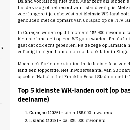
IJsland vooralsnog niet mee. Maar zelfs als landen a
het de vraag of het record van IJsland veilig is. Met 
voor langere tijd onbetwist het
kleinste WK-land ooit
gehouden met de opmars van Curaçao op de FIFA rang
In Curaçao wonen op dit moment 155.900 inwoners (cij
kleinste land ooit op een WK gaan worden. En als he
gaat dat ook echt gebeuren. Na de zege op Jamaica h
ns
volledig in eigen handen en dat bleek later in Kings
Mocht ook Suriname stunten in de laatste fase van de
n
land een toppositie. Het inwonersaantal van Surinam
speelde ‘Natio’ in het Franklin Essed Stadion met 1-
Top 5 kleinste WK-landen ooit (op bas
deelname)
Curaçao (2026)
– circa 155.000 inwoners
IJsland (2018) –
ca. 350.000 inwoners