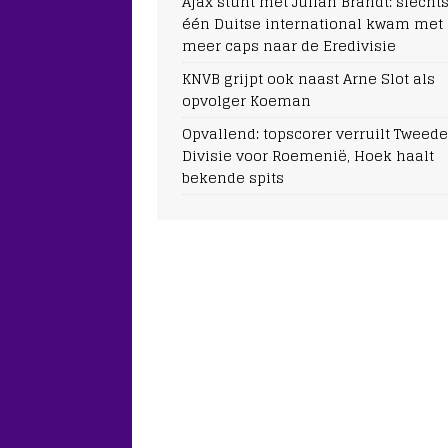
Ajax stunt met Julian Brandt: slecht
één Duitse international kwam met
meer caps naar de Eredivisie
KNVB grijpt ook naast Arne Slot als
opvolger Koeman
Opvallend: topscorer verruilt Tweede
Divisie voor Roemenië, Hoek haalt
bekende spits