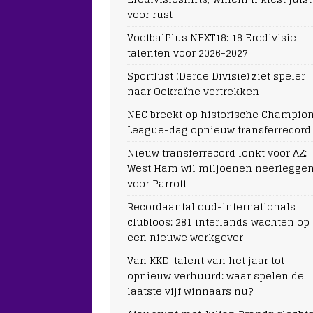
voor rust
VoetbalPlus NEXT18: 18 Eredivisie
talenten voor 2026-2027
Sportlust (Derde Divisie) ziet speler
naar Oekraïne vertrekken
NEC breekt op historische Champio
League-dag opnieuw transferrecord
Nieuw transferrecord lonkt voor AZ:
West Ham wil miljoenen neerlegge
voor Parrott
Recordaantal oud-internationals
clubloos: 281 interlands wachten op
een nieuwe werkgever
Van KKD-talent van het jaar tot
opnieuw verhuurd: waar spelen de
laatste vijf winnaars nu?