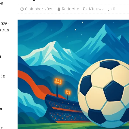
26-
8 oktober 2025
Redactie
Nieuws
0
2026-
 keus
n
 in
en
t: