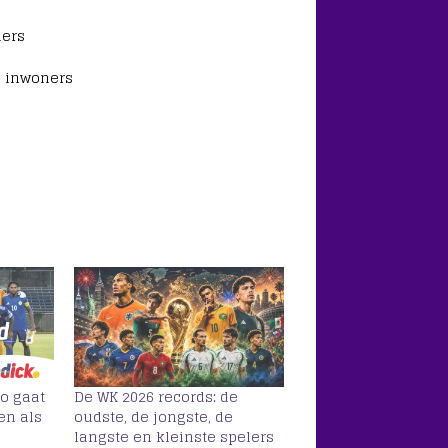
ners
n inwoners
o gaat
De WK 2026 records: de
en als
oudste, de jongste, de
langste en kleinste spelers