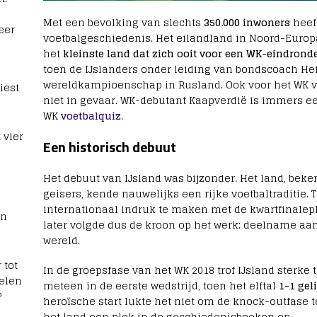
Met een bevolking van slechts
350.000 inwoners
heeft
eer
voetbalgeschiedenis. Het eilandland in Noord-Europ
het
kleinste land dat zich ooit voor een WK-eindronde
toen de IJslanders onder leiding van bondscoach H
wereldkampioenschap in Rusland. Ook voor het WK va
iest
niet in gevaar. WK-debutant Kaapverdië is immers een
WK
voetbalquiz
.
 vier
Een historisch debuut
Het debuut van IJsland was bijzonder. Het land, beke
geisers, kende nauwelijks een rijke voetbaltraditie. T
internationaal indruk te maken met de kwartfinalepla
rn
later volgde dus de kroon op het werk: deelname aan 
wereld.
 tot
In de groepsfase van het WK 2018 trof IJsland sterke
elen
meteen in de eerste wedstrijd, toen het elftal
1-1 gel
?
heroïsche start lukte het niet om de knock-outfase 
het land een plek in de geschiedenisboeken op.