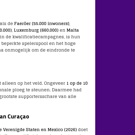
oals de
Faeröer (55.000 inwoners)
,
0.000)
,
Luxemburg (660.000)
en
Malta
 in de kwalificatiecampagnes, is hun
 beperkte spelerspool en het hoge
jna onmogelijk om de eindronde te
t alleen op het veld. Ongeveer
1 op de 10
ionale ploeg te steunen. Daarmee had
 grootste supportersschare van alle
van Curaçao
e Verenigde Staten en Mexico (2026)
doet