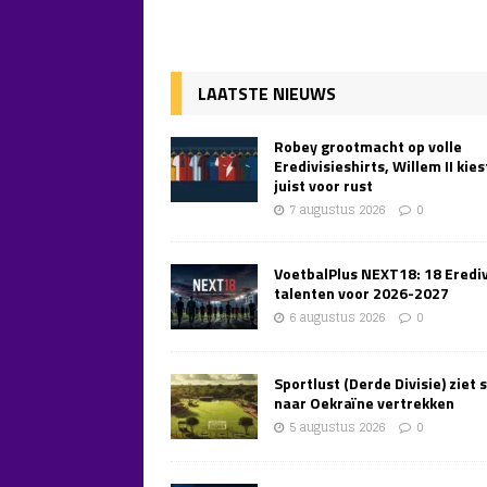
LAATSTE NIEUWS
Robey grootmacht op volle
Eredivisieshirts, Willem II kies
juist voor rust
7 augustus 2026
0
VoetbalPlus NEXT18: 18 Erediv
talenten voor 2026-2027
6 augustus 2026
0
Sportlust (Derde Divisie) ziet 
naar Oekraïne vertrekken
5 augustus 2026
0