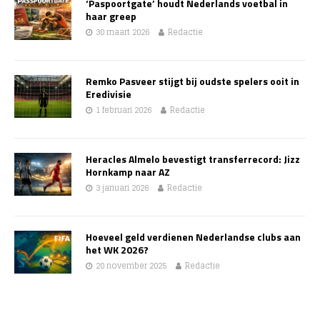
‘Paspoortgate’ houdt Nederlands voetbal in
haar greep
30 maart 2026
Redactie
Remko Pasveer stijgt bij oudste spelers ooit in
Eredivisie
1 februari 2026
Redactie
Heracles Almelo bevestigt transferrecord: Jizz
Hornkamp naar AZ
3 januari 2026
Redactie
Hoeveel geld verdienen Nederlandse clubs aan
het WK 2026?
20 november 2025
Redactie