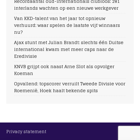
Recordaantal oud-internationals clubloos: 281
interlands wachten op een nieuwe werkgever
Van KKD-talent van het jaar tot opnieuw
verhuurd: waar spelen de laatste vijf winnaars
nu?
Ajax stunt met Julian Brandt: slechts één Duitse
international kwam met meer caps naar de
Eredivisie
KNVB grijpt ook naast Arne Slot als opvolger
Koeman
Opvallend: topscorer verruilt Tweede Divisie voor
Roemenië, Hoek haalt bekende spits
Privacy statement