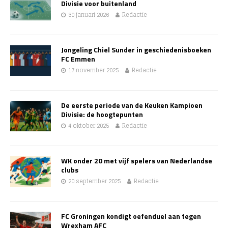
Divisie voor buitenland
30 januari 2026
Redactie
Jongeling Chiel Sunder in geschiedenisboeken
FC Emmen
17 november 2025
Redactie
De eerste periode van de Keuken Kampioen
Divisie: de hoogtepunten
4 oktober 2025
Redactie
WK onder 20 met vijf spelers van Nederlandse
clubs
20 september 2025
Redactie
FC Groningen kondigt oefenduel aan tegen
Wrexham AFC