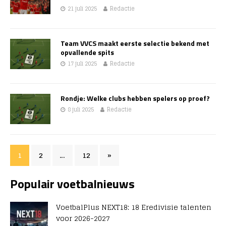
21 juli 2025
Redactie
Team VVCS maakt eerste selectie bekend met
opvallende spits
17 juli 2025
Redactie
Rondje: Welke clubs hebben spelers op proef?
8 juli 2025
Redactie
1
2
…
12
»
Populair voetbalnieuws
VoetbalPlus NEXT18: 18 Eredivisie talenten
voor 2026-2027