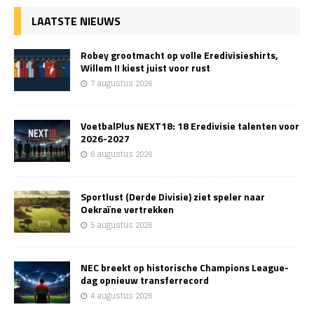
LAATSTE NIEUWS
Robey grootmacht op volle Eredivisieshirts,
Willem II kiest juist voor rust
7 augustus 2026
VoetbalPlus NEXT18: 18 Eredivisie talenten voor
2026-2027
6 augustus 2026
Sportlust (Derde Divisie) ziet speler naar
Oekraïne vertrekken
5 augustus 2026
NEC breekt op historische Champions League-
dag opnieuw transferrecord
4 augustus 2026