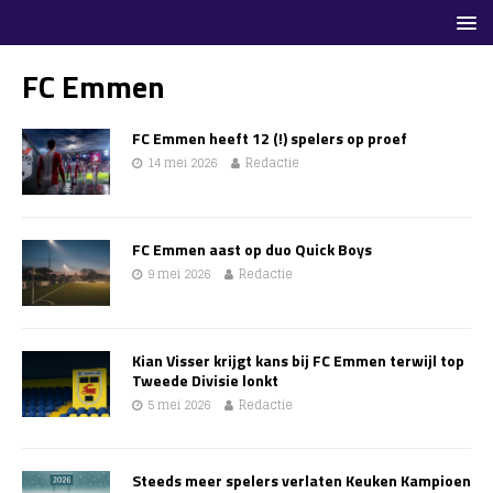
FC Emmen
FC Emmen heeft 12 (!) spelers op proef
14 mei 2026
Redactie
FC Emmen aast op duo Quick Boys
9 mei 2026
Redactie
Kian Visser krijgt kans bij FC Emmen terwijl top
Tweede Divisie lonkt
5 mei 2026
Redactie
Steeds meer spelers verlaten Keuken Kampioen