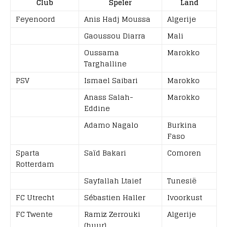
Club
Speler
Land
Feyenoord
Anis Hadj Moussa
Algerije
Gaoussou Diarra
Mali
Oussama
Marokko
Targhalline
PSV
Ismael Saibari
Marokko
Anass Salah-
Marokko
Eddine
Adamo Nagalo
Burkina
Faso
Sparta
Saïd Bakari
Comoren
Rotterdam
Sayfallah Ltaief
Tunesië
FC Utrecht
Sébastien Haller
Ivoorkust
FC Twente
Ramiz Zerrouki
Algerije
(huur)