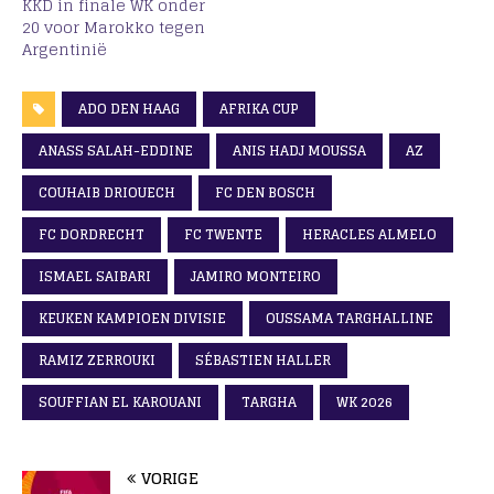
KKD in finale WK onder
20 voor Marokko tegen
Argentinië
ADO DEN HAAG
AFRIKA CUP
ANASS SALAH-EDDINE
ANIS HADJ MOUSSA
AZ
COUHAIB DRIOUECH
FC DEN BOSCH
FC DORDRECHT
FC TWENTE
HERACLES ALMELO
ISMAEL SAIBARI
JAMIRO MONTEIRO
KEUKEN KAMPIOEN DIVISIE
OUSSAMA TARGHALLINE
RAMIZ ZERROUKI
SÉBASTIEN HALLER
SOUFFIAN EL KAROUANI
TARGHA
WK 2026
VORIGE