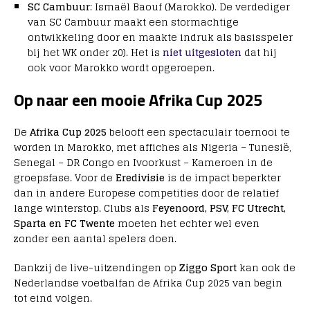
SC Cambuur
: Ismaël Baouf (Marokko). De verdediger
van SC Cambuur maakt een stormachtige
ontwikkeling door en maakte indruk als basisspeler
bij het WK onder 20). Het is
niet uitgesloten
dat hij
ook voor Marokko wordt opgeroepen.
Op naar een mooie Afrika Cup 2025
De
Afrika Cup 2025
belooft een spectaculair toernooi te
worden in Marokko, met affiches als Nigeria – Tunesië,
Senegal – DR Congo en Ivoorkust – Kameroen in de
groepsfase. Voor de
Eredivisie
is de impact beperkter
dan in andere Europese competities door de relatief
lange winterstop. Clubs als
Feyenoord, PSV, FC Utrecht,
Sparta en FC Twente
moeten het echter wel even
zonder een aantal spelers doen.
Dankzij de live-uitzendingen op
Ziggo Sport
kan ook de
Nederlandse voetbalfan de Afrika Cup 2025 van begin
tot eind volgen.