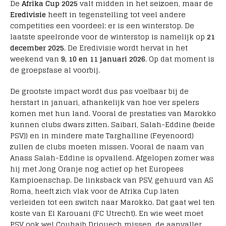
De
Afrika Cup 2025
valt midden in het seizoen, maar de
Eredivisie
heeft in tegenstelling tot veel andere
competities een voordeel: er is een winterstop. De
laatste speelronde voor de winterstop is namelijk op
21
december 2025
. De Eredivisie wordt hervat in het
weekend van
9, 10 en 11 januari 2026
. Op dat moment is
de groepsfase al voorbij.
De grootste impact wordt dus pas voelbaar bij de
herstart in januari, afhankelijk van hoe ver spelers
komen met hun land. Vooral de prestaties van Marokko
kunnen clubs dwars zitten. Saibari, Salah-Eddine (beide
PSV)) en in mindere mate Targhalline (Feyenoord)
zullen de clubs moeten missen. Vooral de naam van
Anass Salah-Eddine is opvallend. Afgelopen zomer was
hij met Jong Oranje nog actief op het Europees
Kampioenschap. De linksback van PSV, gehuurd van AS
Roma, heeft zich vlak voor de Afrika Cup laten
verleiden tot een switch naar Marokko. Dat gaat wel ten
koste van El Karouani (FC Utrecht). En wie weet moet
PSV ook wel Couhaib Driouech missen, de aanvaller