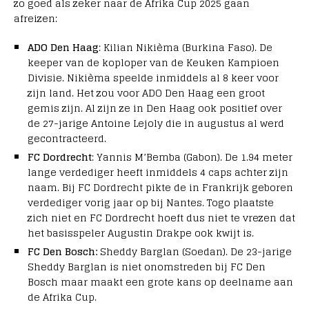
zo goed als zeker naar de Afrika Cup 2025 gaan
afreizen:
ADO Den Haag
: Kilian Nikièma (Burkina Faso). De
keeper van de koploper van de Keuken Kampioen
Divisie. Nikièma speelde inmiddels al 8 keer voor
zijn land. Het zou voor ADO Den Haag een groot
gemis zijn. Al zijn ze in Den Haag ook positief over
de 27-jarige Antoine Lejoly die in augustus al werd
gecontracteerd.
FC Dordrecht
: Yannis M’Bemba (Gabon). De 1.94 meter
lange verdediger heeft inmiddels 4 caps achter zijn
naam. Bij FC Dordrecht pikte de in Frankrijk geboren
verdediger vorig jaar op bij Nantes. Togo plaatste
zich niet en FC Dordrecht hoeft dus niet te vrezen dat
het basisspeler Augustin Drakpe ook kwijt is.
FC Den Bosch:
Sheddy Barglan (Soedan). De 23-jarige
Sheddy Barglan is niet onomstreden bij FC Den
Bosch maar maakt een grote kans op deelname aan
de Afrika Cup.