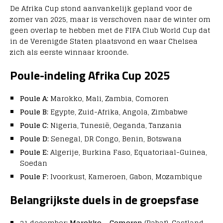
De Afrika Cup stond aanvankelijk gepland voor de
zomer van 2025, maar is verschoven naar de winter om
geen overlap te hebben met de FIFA Club World Cup dat
in de Verenigde Staten plaatsvond en waar Chelsea
zich als eerste winnaar kroonde.
Poule-indeling Afrika Cup 2025
Poule A
: Marokko, Mali, Zambia, Comoren
Poule B
: Egypte, Zuid-Afrika, Angola, Zimbabwe
Poule C
: Nigeria, Tunesië, Oeganda, Tanzania
Poule D
: Senegal, DR Congo, Benin, Botswana
Poule E
: Algerije, Burkina Faso, Equatoriaal-Guinea,
Soedan
Poule F
: Ivoorkust, Kameroen, Gabon, Mozambique
Belangrijkste duels in de groepsfase
21 december:
Marokko – Comoren
(Rabat). Gastland