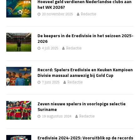
Hoeveel geld verdienen Nederlandse clubs aan
het WK 2026?
20 november 2025
Redactie
De keepers in de Eredivisie in het seizoen 2025-
2026
4 juli 2025
Redactie
Record: Spelers Eredivisie en Keuken Kampioen
Divisie massaal aanwezig bij Gold Cup
7 juni 2025
Redactie
Zeven nieuwe spelers in voorlopige selectie
Suriname
19 augustus 2024
Redactie
Eredivisie 2024-2025: Vooruitblik op de records