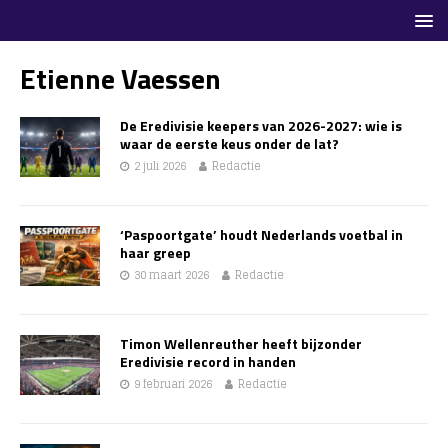
Etienne Vaessen
De Eredivisie keepers van 2026-2027: wie is
waar de eerste keus onder de lat?
2 juli 2026
Redactie
‘Paspoortgate’ houdt Nederlands voetbal in
haar greep
30 maart 2026
Redactie
Timon Wellenreuther heeft bijzonder
Eredivisie record in handen
9 februari 2026
Redactie