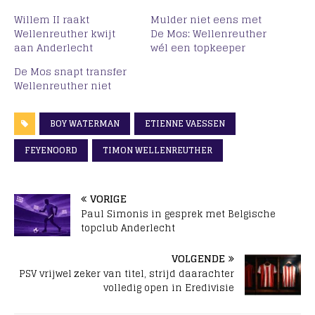
Willem II raakt
Mulder niet eens met
Wellenreuther kwijt
De Mos: Wellenreuther
aan Anderlecht
wél een topkeeper
De Mos snapt transfer
Wellenreuther niet
BOY WATERMAN
ETIENNE VAESSEN
FEYENOORD
TIMON WELLENREUTHER
VORIGE
Paul Simonis in gesprek met Belgische
topclub Anderlecht
VOLGENDE
PSV vrijwel zeker van titel, strijd daarachter
volledig open in Eredivisie