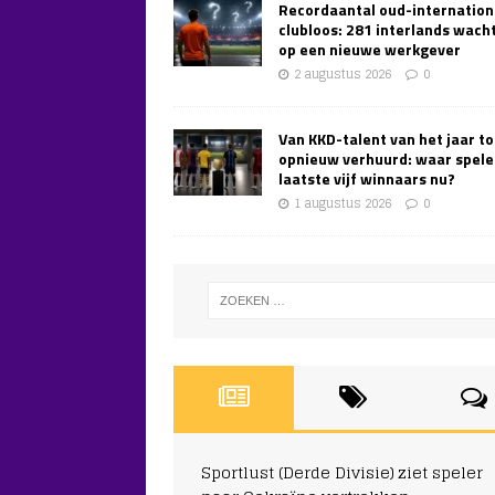
Recordaantal oud-internation
clubloos: 281 interlands wach
op een nieuwe werkgever
2 augustus 2026
0
Van KKD-talent van het jaar to
opnieuw verhuurd: waar spele
laatste vijf winnaars nu?
1 augustus 2026
0
Sportlust (Derde Divisie) ziet speler