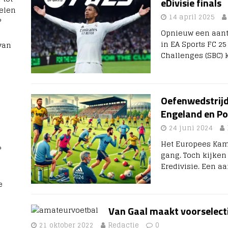
eDivisie finals
elen
14 april 2025
?
Opnieuw een aanta
in EA Sports FC 25
van
Challenges (SBC) 
Oefenwedstrijde
Engeland en Po
24 juni 2024
Het Europees Kamp
?
gang. Toch kijken
Eredivisie. Een a
e
Van Gaal maakt voorselec
21 oktober 2022
Redactie
0