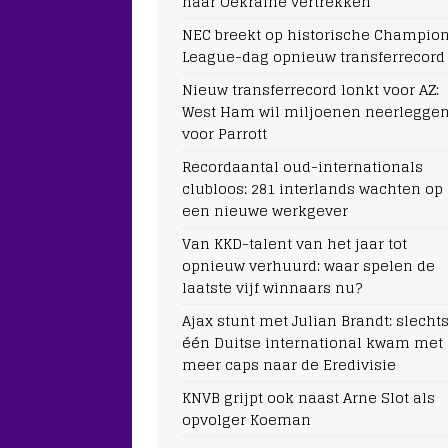
naar Oekraïne vertrekken
NEC breekt op historische Champio
League-dag opnieuw transferrecord
Nieuw transferrecord lonkt voor AZ:
West Ham wil miljoenen neerlegge
voor Parrott
Recordaantal oud-internationals
clubloos: 281 interlands wachten op
een nieuwe werkgever
Van KKD-talent van het jaar tot
opnieuw verhuurd: waar spelen de
laatste vijf winnaars nu?
Ajax stunt met Julian Brandt: slecht
één Duitse international kwam met
meer caps naar de Eredivisie
KNVB grijpt ook naast Arne Slot als
opvolger Koeman