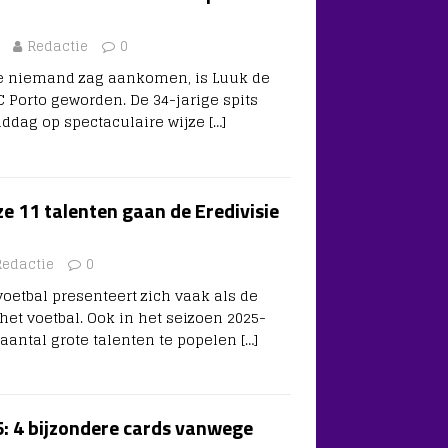
Redactie
0
ie niemand zag aankomen, is Luuk de
C Porto geworden. De 34-jarige spits
ddag op spectaculaire wijze
[…]
e 11 talenten gaan de Eredivisie
Redactie
0
oetbal presenteert zich vaak als de
t voetbal. Ook in het seizoen 2025-
 aantal grote talenten te popelen
[…]
5: 4 bijzondere cards vanwege