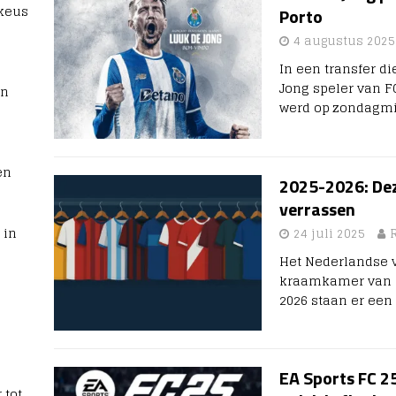
 keus
Porto
4 augustus 2025
In een transfer d
Jong speler van F
rn
werd op zondagmi
en
2025-2026: Dez
verrassen
 in
24 juli 2025
Het Nederlandse v
kraamkamer van he
2026 staan er een
EA Sports FC 2
 tot