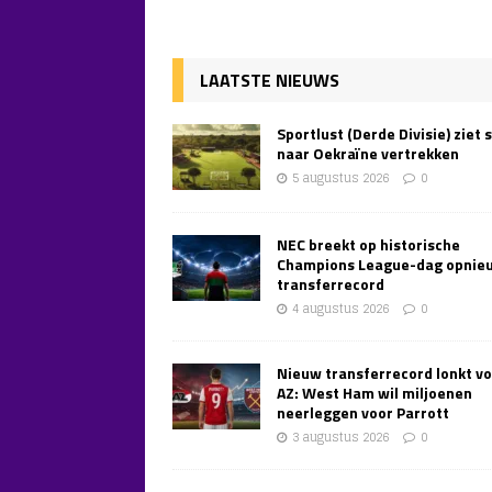
LAATSTE NIEUWS
Sportlust (Derde Divisie) ziet 
naar Oekraïne vertrekken
5 augustus 2026
0
NEC breekt op historische
Champions League-dag opnie
transferrecord
4 augustus 2026
0
Nieuw transferrecord lonkt v
AZ: West Ham wil miljoenen
neerleggen voor Parrott
3 augustus 2026
0