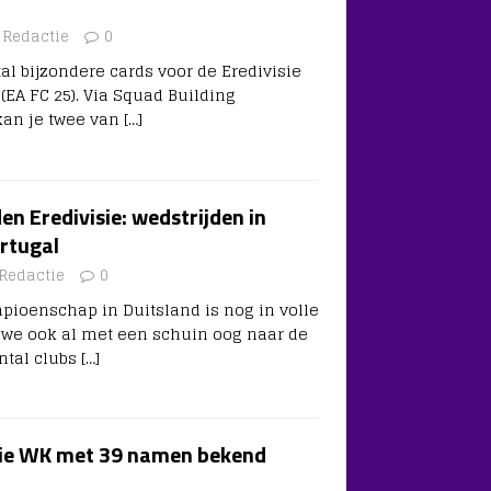
Redactie
0
l bijzondere cards voor de Eredivisie
 (EA FC 25). Via Squad Building
kan je twee van
[…]
n Eredivisie: wedstrijden in
rtugal
Redactie
0
ioenschap in Duitsland is nog in volle
 we ook al met een schuin oog naar de
antal clubs
[…]
tie WK met 39 namen bekend