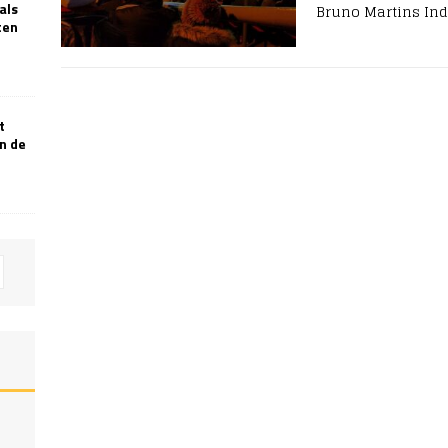
als
Bruno Martins Ind
ten
t
n de