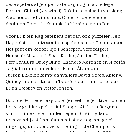
deze spelers afgelopen zaterdag nog in actie tegen
Fortuna Sittard (5-2 winst). Ook in de selectie van Jong
Ajax houdt het virus huis. Onder andere vierde
doelman Dominik Kotarski is hierdoor getroffen.
Voor Erik ten Hag betekent het dan ook puzzelen. Ten
Hag reist nu metzeventien speleers naar Denemarken.
Het gaat om keeper Kjell Scherpen, verdedigers
Noussair Mazraoui, Sean Klaiber, Jurrien Timber,
Perr Schuurs, Daley Blind, Lisandro Martínez en Nicolás
Tagliafico; middenvelders Edson Álvarez en
Jurgen Ekkelenkamp; aanvallers David Neres, Antony,
Quincy Promes, Lassina Traoré, Klaas-Jan Huntelaar,
Brian Brobbey en Victor Jensen.
Door de 0-1 nederlaag op eigen veld tegen Liverpool en
het 2-2 gelijke spel in Italië tegen Atalanta Bergamo
zijn minimaal vier punten tegen FC Midtjylland
noodzakelijk. Alleen dan heeft Ajax nog een goed
uitgangspunt voor overwintering in de Champions