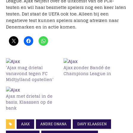
League. Ajax twijfelt over de uitkomst van de PCR-
testen en wil haar besmette spelers nog een keer laten
testen. Dat staat de UEFA ook toe. Alleen bij een
negatieve test kunnen spelers alsnog afreizen naar
Denemarken en in actie komen.
‘Ajax mag drietal
Ajax zonder Bandé de
vanavond tegen FC
Champions League in
Midtjylland opstellen’
Ajax met drietal in de
basis, Klaassen op de
bank
AJAX
ANDRE ONANA
DAVY KLAASSEN