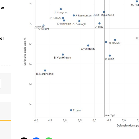
uw
oor