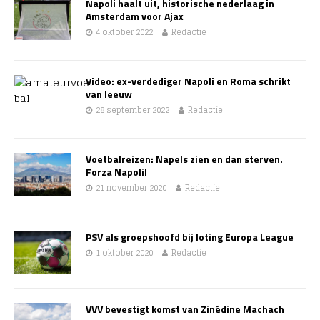
Napoli haalt uit, historische nederlaag in
Amsterdam voor Ajax
4 oktober 2022
Redactie
Video: ex-verdediger Napoli en Roma schrikt
van leeuw
28 september 2022
Redactie
Voetbalreizen: Napels zien en dan sterven.
Forza Napoli!
21 november 2020
Redactie
PSV als groepshoofd bij loting Europa League
1 oktober 2020
Redactie
VVV bevestigt komst van Zinédine Machach