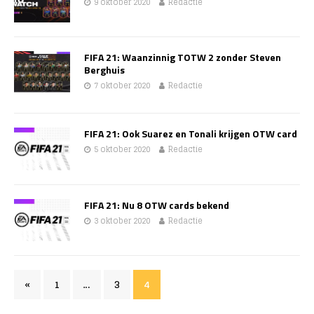
9 oktober 2020
Redactie
FIFA 21: Waanzinnig TOTW 2 zonder Steven
Berghuis
7 oktober 2020
Redactie
FIFA 21: Ook Suarez en Tonali krijgen OTW card
5 oktober 2020
Redactie
FIFA 21: Nu 8 OTW cards bekend
3 oktober 2020
Redactie
«
1
…
3
4