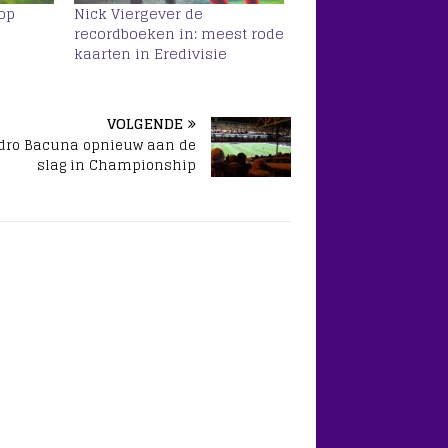
 op
Nick Viergever de
recordboeken in: meest rode
kaarten in Eredivisie
VOLGENDE
dro Bacuna opnieuw aan de
slag in Championship