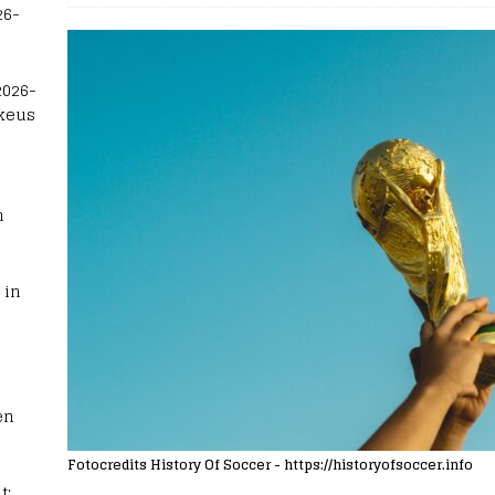
26-
2026-
 keus
n
 in
en
Fotocredits History Of Soccer - https://historyofsoccer.info
t: