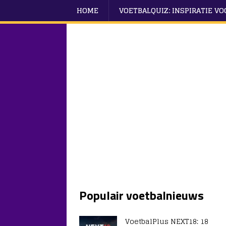
HOME
VOETBALQUIZ: INSPIRATIE V
Populair voetbalnieuws
VoetbalPlus NEXT18: 18