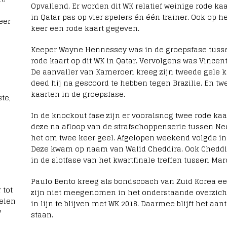
Opvallend. Er worden dit WK relatief weinige rode kaa
in Qatar pas op vier spelers én één trainer. Ook op 
eer
keer een rode kaart gegeven.
Keeper Wayne Hennessey was in de groepsfase tusse
rode kaart op dit WK in Qatar. Vervolgens was Vince
De aanvaller van Kameroen kreeg zijn tweede gele kaa
deed hij na gescoord te hebben tegen Brazilie. En twe
kaarten in de groepsfase.
te,
In de knockout fase zijn er vooralsnog twee rode ka
deze na afloop van de strafschoppenserie tussen Ned
het om twee keer geel. Afgelopen weekend volgde in 
Deze kwam op naam van Walid Cheddira. Ook Cheddir
in de slotfase van het kwartfinale treffen tussen Ma
Paulo Bento kreeg als bondscoach van Zuid Korea ee
 tot
zijn niet meegenomen in het onderstaande overzicht.
elen
in lijn te blijven met WK 2018. Daarmee blijft het aan
?
staan.