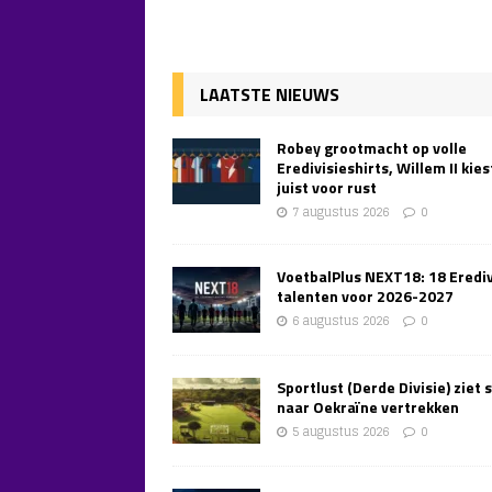
LAATSTE NIEUWS
Robey grootmacht op volle
Eredivisieshirts, Willem II kies
juist voor rust
7 augustus 2026
0
VoetbalPlus NEXT18: 18 Erediv
talenten voor 2026-2027
6 augustus 2026
0
Sportlust (Derde Divisie) ziet 
naar Oekraïne vertrekken
5 augustus 2026
0