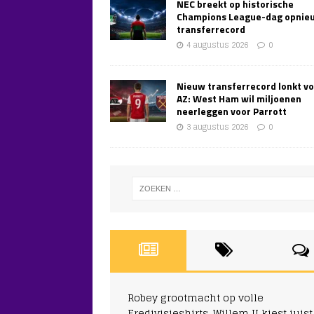
NEC breekt op historische
Champions League-dag opnie
transferrecord
4 augustus 2026
0
Nieuw transferrecord lonkt v
AZ: West Ham wil miljoenen
neerleggen voor Parrott
3 augustus 2026
0
Robey grootmacht op volle
Eredivisieshirts, Willem II kiest juist