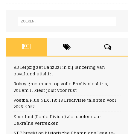
RB Leipzig zet Banzuzi in bij lancering van
opvallend uitshirt
Robey grootmacht op volle Eredivisieshirts,
Willem II kiest juist voor rust
VoetbalPlus NEXT18: 18 Eredivisie talenten voor
2026-2027
Sportlust (Derde Divisie) ziet speler naar
Oekraïne vertrekken
NEC breekt op historische Champions League-