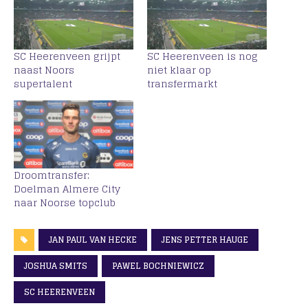
SC Heerenveen grijpt
SC Heerenveen is nog
naast Noors
niet klaar op
supertalent
transfermarkt
Droomtransfer:
Doelman Almere City
naar Noorse topclub
JAN PAUL VAN HECKE
JENS PETTER HAUGE
JOSHUA SMITS
PAWEL BOCHNIEWICZ
SC HEERENVEEN