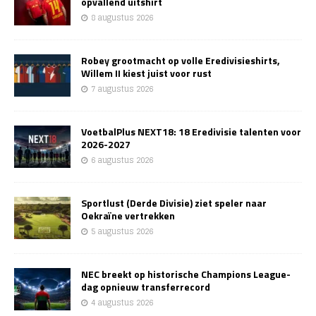
opvallend uitshirt
8 augustus 2026
Robey grootmacht op volle Eredivisieshirts,
Willem II kiest juist voor rust
7 augustus 2026
VoetbalPlus NEXT18: 18 Eredivisie talenten voor
2026-2027
6 augustus 2026
Sportlust (Derde Divisie) ziet speler naar
Oekraïne vertrekken
5 augustus 2026
NEC breekt op historische Champions League-
dag opnieuw transferrecord
4 augustus 2026