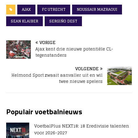
AJAX
FC UTRECHT
NOUSSAIR MAZRAOUI
SEAN KLAIBER
SERGIÑO DEST
VORIGE
Ajax kent drie nieuwe potentiële CL-
tegenstanders
VOLGENDE
Helmond Sport zwaait aanvaller uit en wil
twee nieuwe spelers
Populair voetbalnieuws
VoetbalPlus NEXT18: 18 Eredivisie talenten
voor 2026-2027