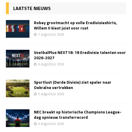
LAATSTE NIEUWS
Robey grootmacht op volle Eredivisieshirts,
Willem II kiest juist voor rust
7 augustus 2026
VoetbalPlus NEXT18: 18 Eredivisie talenten voor
2026-2027
6 augustus 2026
Sportlust (Derde Divisie) ziet speler naar
Oekraïne vertrekken
5 augustus 2026
NEC breekt op historische Champions League-
dag opnieuw transferrecord
4 augustus 2026