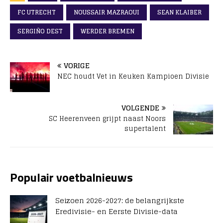
FC UTRECHT
NOUSSAIR MAZRAOUI
SEAN KLAIBER
SERGIÑO DEST
WERDER BREMEN
VORIGE
NEC houdt Vet in Keuken Kampioen Divisie
VOLGENDE
SC Heerenveen grijpt naast Noors
supertalent
Populair voetbalnieuws
Seizoen 2026-2027: de belangrijkste
Eredivisie- en Eerste Divisie-data