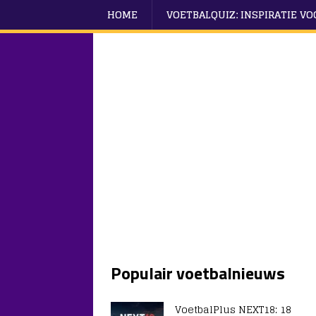
HOME
VOETBALQUIZ: INSPIRATIE V
Populair voetbalnieuws
VoetbalPlus NEXT18: 18