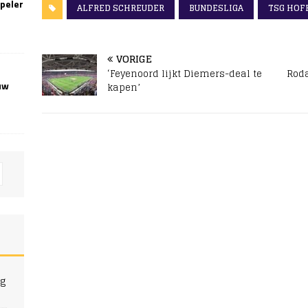
speler
ALFRED SCHREUDER
BUNDESLIGA
TSG HOF
VORIGE
‘Feyenoord lijkt Diemers-deal te
Roda
uw
kapen’
ng