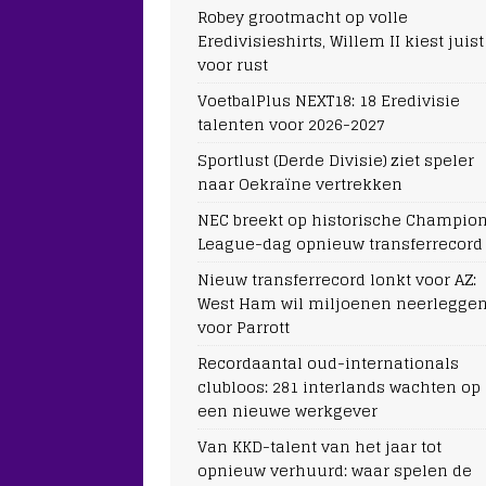
Robey grootmacht op volle
Eredivisieshirts, Willem II kiest juist
voor rust
VoetbalPlus NEXT18: 18 Eredivisie
talenten voor 2026-2027
Sportlust (Derde Divisie) ziet speler
naar Oekraïne vertrekken
NEC breekt op historische Champio
League-dag opnieuw transferrecord
Nieuw transferrecord lonkt voor AZ:
West Ham wil miljoenen neerlegge
voor Parrott
Recordaantal oud-internationals
clubloos: 281 interlands wachten op
een nieuwe werkgever
Van KKD-talent van het jaar tot
opnieuw verhuurd: waar spelen de