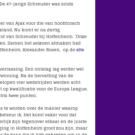
 De 47-jarige Schreuder was sinds
iner van Ajax voor die van hoofdcoach
sland. Nu komt er na dertig
nd van Schreuder bij Hoffenheim. ‘Onze
een. Samen het seizoen afmaken had
Hoffenheim, Alexander Rosen, op de
site
verrassing. Een ontslag lag eerder wel
rwinning. Na de hervatting van de
elopen vier wedstrijden werden acht
t op kwalificatie voor de Europa League.
chts twee punten.
ns te worden over de manier waarop
etreur ik. Het komt vaker voor dat
rlijk zijn tegenover elkaar en de juiste
aging in Hoffenheim groot zou zijn, maar
or de kans die ik heb gekregen om in de