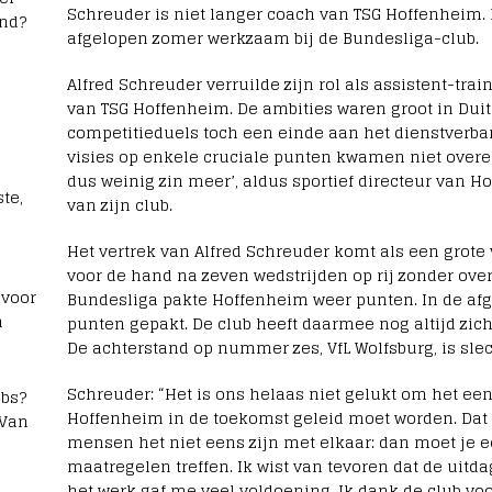
Schreuder is niet langer coach van TSG Hoffenheim.
and?
afgelopen zomer werkzaam bij de Bundesliga-club.
Alfred Schreuder verruilde zijn rol als assistent-tra
van TSG Hoffenheim. De ambities waren groot in Duit
competitieduels toch een einde aan het dienstverba
visies op enkele cruciale punten kwamen niet over
dus weinig zin meer’, aldus sportief directeur van 
te,
van zijn club.
Het vertrek van Alfred Schreuder komt als een grote 
voor de hand na zeven wedstrijden op rij zonder ove
 voor
Bundesliga pakte Hoffenheim weer punten. In de afg
n
punten gepakt. De club heeft daarmee nog altijd zich
De achterstand op nummer zes, VfL Wolfsburg, is sle
Schreuder: “Het is ons helaas niet gelukt om het ee
bs?
Hoffenheim in de toekomst geleid moet worden. Dat b
 Van
mensen het niet eens zijn met elkaar: dan moet je ee
maatregelen treffen. Ik wist van tevoren dat de uitd
het werk gaf me veel voldoening. Ik dank de club vo