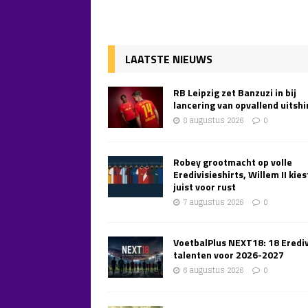
LAATSTE NIEUWS
RB Leipzig zet Banzuzi in bij
lancering van opvallend uitshi
8 augustus 2026
0
Robey grootmacht op volle
Eredivisieshirts, Willem II kies
juist voor rust
7 augustus 2026
0
VoetbalPlus NEXT18: 18 Erediv
talenten voor 2026-2027
6 augustus 2026
0