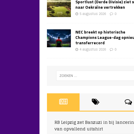
Sportlust (Derde Divisie) ziet 
naar Oekraïne vertrekken
5 augustus 2026
0
NEC breekt op historische
Champions League-dag opnie
transferrecord
4 augustus 2026
0
RB Leipzig zet Banzuzi in bij lanceri
van opvallend uitshirt