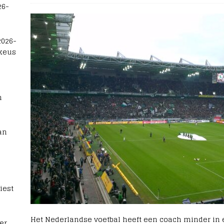
26-
2026-
 keus
n
an
iest
Het Nederlandse voetbal heeft een coach minder in 
er