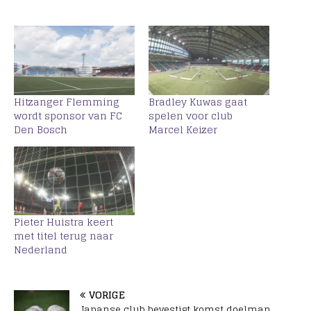
Hitzanger Flemming
Bradley Kuwas gaat
wordt sponsor van FC
spelen voor club
Den Bosch
Marcel Keizer
Pieter Huistra keert
met titel terug naar
Nederland
VORIGE
Japanse club bevestigt komst doelman