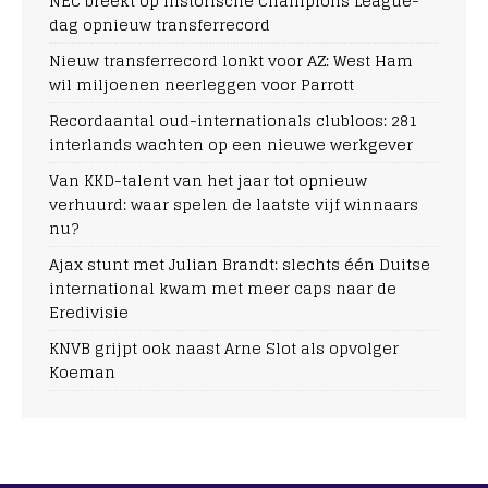
NEC breekt op historische Champions League-
dag opnieuw transferrecord
Nieuw transferrecord lonkt voor AZ: West Ham
wil miljoenen neerleggen voor Parrott
Recordaantal oud-internationals clubloos: 281
interlands wachten op een nieuwe werkgever
Van KKD-talent van het jaar tot opnieuw
verhuurd: waar spelen de laatste vijf winnaars
nu?
Ajax stunt met Julian Brandt: slechts één Duitse
international kwam met meer caps naar de
Eredivisie
KNVB grijpt ook naast Arne Slot als opvolger
Koeman