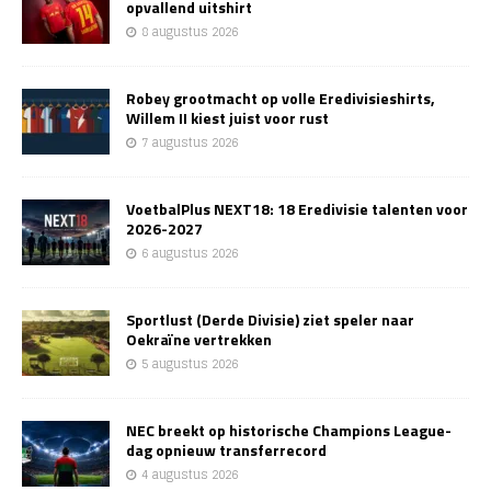
opvallend uitshirt
8 augustus 2026
Robey grootmacht op volle Eredivisieshirts,
Willem II kiest juist voor rust
7 augustus 2026
VoetbalPlus NEXT18: 18 Eredivisie talenten voor
2026-2027
6 augustus 2026
Sportlust (Derde Divisie) ziet speler naar
Oekraïne vertrekken
5 augustus 2026
NEC breekt op historische Champions League-
dag opnieuw transferrecord
4 augustus 2026