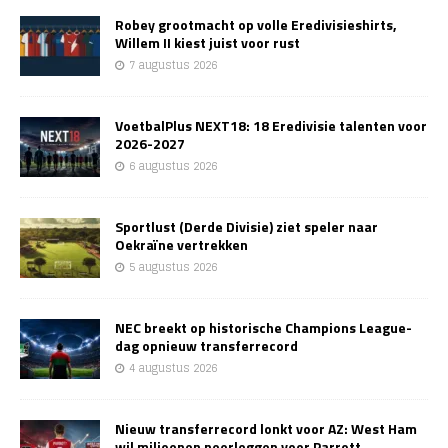
Robey grootmacht op volle Eredivisieshirts,
Willem II kiest juist voor rust
7 augustus 2026
VoetbalPlus NEXT18: 18 Eredivisie talenten voor
2026-2027
6 augustus 2026
Sportlust (Derde Divisie) ziet speler naar
Oekraïne vertrekken
5 augustus 2026
NEC breekt op historische Champions League-
dag opnieuw transferrecord
4 augustus 2026
Nieuw transferrecord lonkt voor AZ: West Ham
wil miljoenen neerleggen voor Parrott