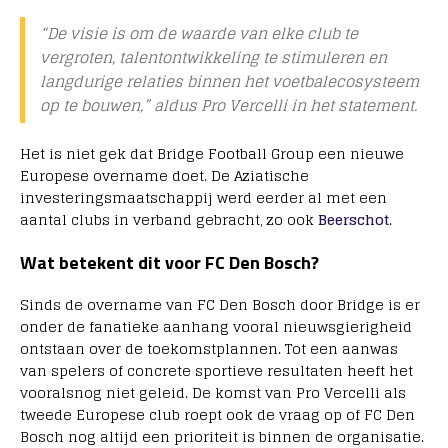
“De visie is om de waarde van elke club te
vergroten, talentontwikkeling te stimuleren en
langdurige relaties binnen het voetbalecosysteem
op te bouwen,”
aldus Pro Vercelli in het statement.
Het is niet gek dat Bridge Football Group een nieuwe
Europese overname doet. De Aziatische
investeringsmaatschappij werd eerder al met een
aantal clubs in verband gebracht, zo ook
Beerschot
.
Wat betekent dit voor FC Den Bosch?
Sinds de overname van FC Den Bosch door Bridge is er
onder de fanatieke aanhang vooral nieuwsgierigheid
ontstaan over de toekomstplannen. Tot een aanwas
van spelers of concrete sportieve resultaten heeft het
vooralsnog niet geleid. De komst van Pro Vercelli als
tweede Europese club roept ook de vraag op of FC Den
Bosch nog altijd een prioriteit is binnen de organisatie.