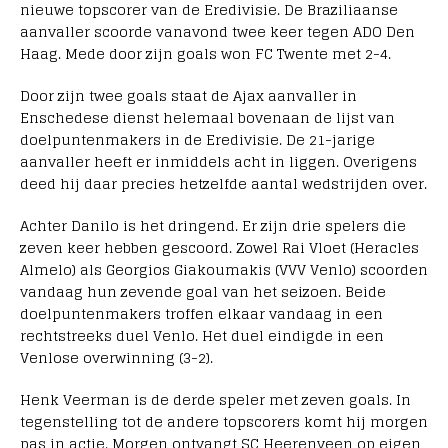
nieuwe topscorer van de Eredivisie. De Braziliaanse
aanvaller scoorde vanavond twee keer tegen ADO Den
Haag. Mede door zijn goals won FC Twente met 2-4.
Door zijn twee goals staat de Ajax aanvaller in
Enschedese dienst helemaal bovenaan de lijst van
doelpuntenmakers in de Eredivisie. De 21-jarige
aanvaller heeft er inmiddels acht in liggen. Overigens
deed hij daar precies hetzelfde aantal wedstrijden over.
Achter Danilo is het dringend. Er zijn drie spelers die
zeven keer hebben gescoord. Zowel Rai Vloet (Heracles
Almelo) als Georgios Giakoumakis (VVV Venlo) scoorden
vandaag hun zevende goal van het seizoen. Beide
doelpuntenmakers troffen elkaar vandaag in een
rechtstreeks duel Venlo. Het duel eindigde in een
Venlose overwinning (3-2).
Henk Veerman is de derde speler met zeven goals. In
tegenstelling tot de andere topscorers komt hij morgen
pas in actie. Morgen ontvangt SC Heerenveen op eigen