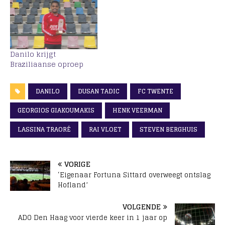
Danilo krijgt
Braziliaanse oproep
DANILO
DUSAN TADIC
FC TWENTE
GEORGIOS GIAKOUMAKIS
HENK VEERMAN
LASSINA TRAORÉ
RAI VLOET
STEVEN BERGHUIS
VORIGE
‘Eigenaar Fortuna Sittard overweegt ontslag
Hofland’
VOLGENDE
ADO Den Haag voor vierde keer in 1 jaar op