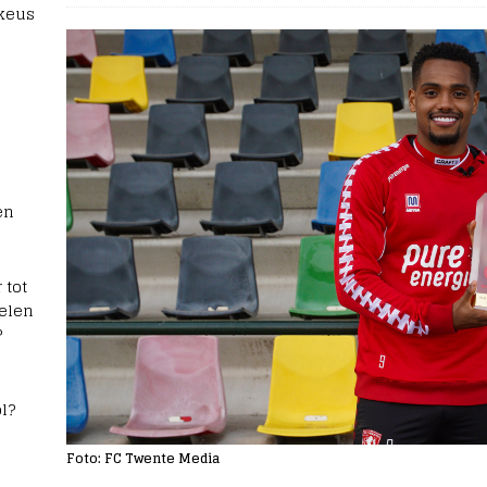
 keus
en
 tot
elen
?
l?
Foto: FC Twente Media