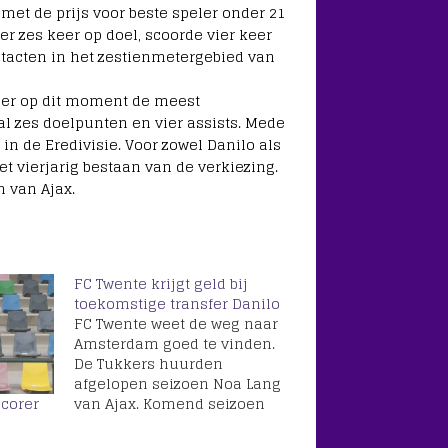
 met de prijs voor beste speler onder 21
r zes keer op doel, scoorde vier keer
ntacten in het zestienmetergebied van
ller op dit moment de meest
aal zes doelpunten en vier assists. Mede
 in de Eredivisie. Voor zowel Danilo als
et vierjarig bestaan van de verkiezing.
n van Ajax.
FC Twente krijgt geld bij
toekomstige transfer Danilo
FC Twente weet de weg naar
Amsterdam goed te vinden.
De Tukkers huurden
afgelopen seizoen Noa Lang
van Ajax. Komend seizoen
scorer
zal er minimaal één speler
op huurbasis in de Grolsch