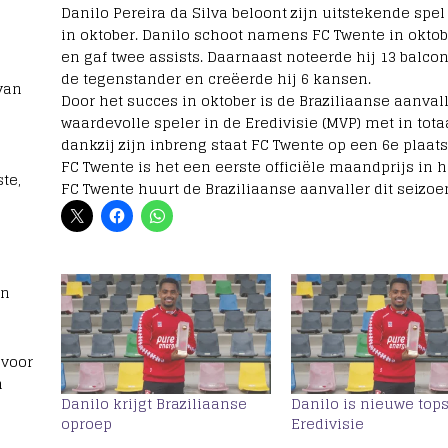
Danilo Pereira da Silva beloont zijn uitstekende spel
in oktober. Danilo schoot namens FC Twente in oktobe
en gaf twee assists. Daarnaast noteerde hij 13 balco
de tegenstander en creëerde hij 6 kansen.
van
Door het succes in oktober is de Braziliaanse aanva
waardevolle speler in de Eredivisie (MVP) met in tot
dankzij zijn inbreng staat FC Twente op een 6e plaats
FC Twente is het een eerste officiële maandprijs in h
te,
FC Twente huurt de Braziliaanse aanvaller dit seizoe
rn
 voor
n
Danilo krijgt Braziliaanse
Danilo is nieuwe top
oproep
Eredivisie