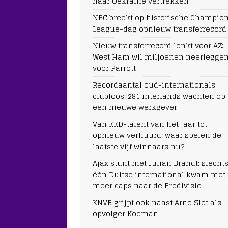
naar Oekraïne vertrekken
NEC breekt op historische Champio
League-dag opnieuw transferrecord
Nieuw transferrecord lonkt voor AZ:
West Ham wil miljoenen neerlegge
voor Parrott
Recordaantal oud-internationals
clubloos: 281 interlands wachten op
een nieuwe werkgever
Van KKD-talent van het jaar tot
opnieuw verhuurd: waar spelen de
laatste vijf winnaars nu?
Ajax stunt met Julian Brandt: slecht
één Duitse international kwam met
meer caps naar de Eredivisie
KNVB grijpt ook naast Arne Slot als
opvolger Koeman