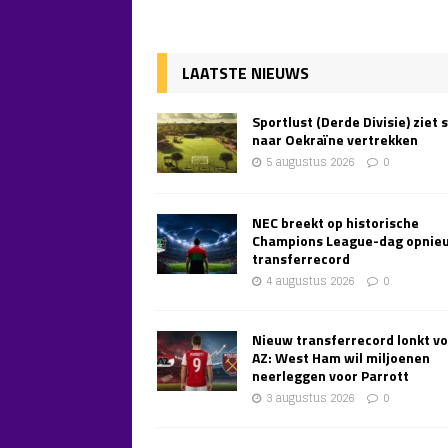
LAATSTE NIEUWS
Sportlust (Derde Divisie) ziet 
naar Oekraïne vertrekken
5 augustus 2026
0
NEC breekt op historische
Champions League-dag opnie
transferrecord
4 augustus 2026
0
Nieuw transferrecord lonkt v
AZ: West Ham wil miljoenen
neerleggen voor Parrott
3 augustus 2026
0