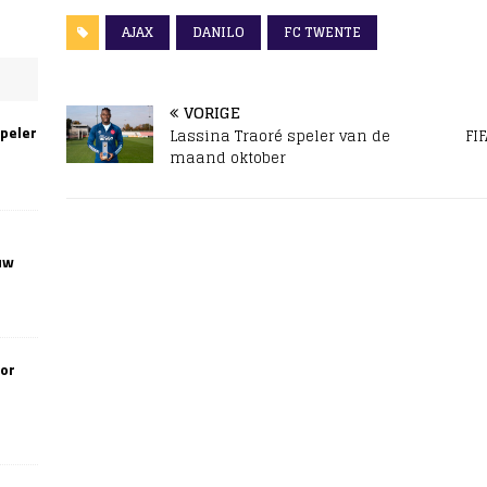
AJAX
DANILO
FC TWENTE
VORIGE
speler
Lassina Traoré speler van de
FI
maand oktober
uw
oor