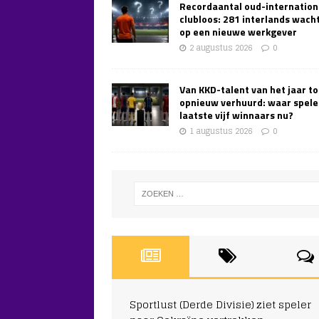
Recordaantal oud-internation
clubloos: 281 interlands wach
op een nieuwe werkgever
2 augustus 2026
0
Van KKD-talent van het jaar to
opnieuw verhuurd: waar spele
laatste vijf winnaars nu?
1 augustus 2026
0
Sportlust (Derde Divisie) ziet speler