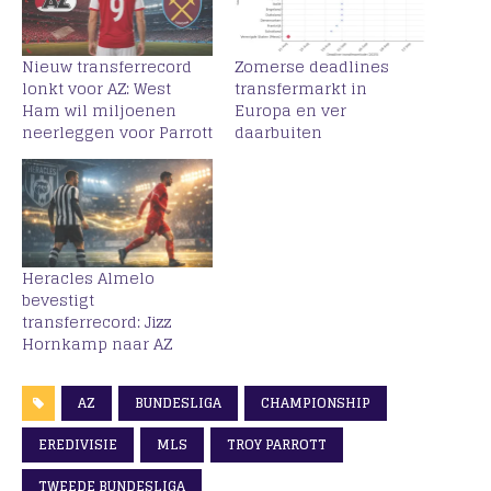
Nieuw transferrecord
Zomerse deadlines
lonkt voor AZ: West
transfermarkt in
Ham wil miljoenen
Europa en ver
neerleggen voor Parrott
daarbuiten
Heracles Almelo
bevestigt
transferrecord: Jizz
Hornkamp naar AZ
AZ
BUNDESLIGA
CHAMPIONSHIP
EREDIVISIE
MLS
TROY PARROTT
TWEEDE BUNDESLIGA