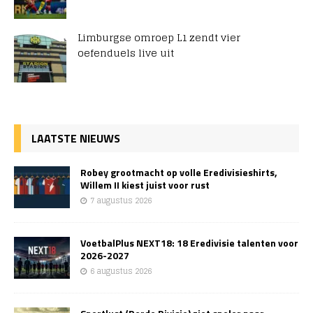
Limburgse omroep L1 zendt vier
oefenduels live uit
LAATSTE NIEUWS
Robey grootmacht op volle Eredivisieshirts,
Willem II kiest juist voor rust
7 augustus 2026
VoetbalPlus NEXT18: 18 Eredivisie talenten voor
2026-2027
6 augustus 2026