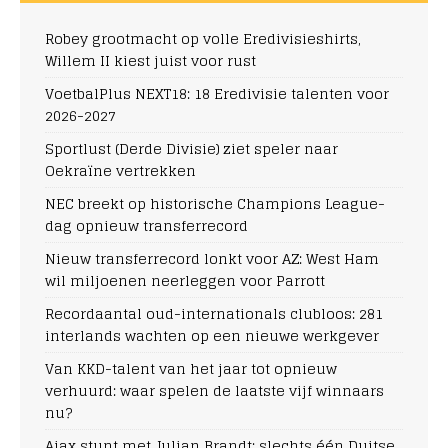
Robey grootmacht op volle Eredivisieshirts,
Willem II kiest juist voor rust
VoetbalPlus NEXT18: 18 Eredivisie talenten voor
2026-2027
Sportlust (Derde Divisie) ziet speler naar
Oekraïne vertrekken
NEC breekt op historische Champions League-
dag opnieuw transferrecord
Nieuw transferrecord lonkt voor AZ: West Ham
wil miljoenen neerleggen voor Parrott
Recordaantal oud-internationals clubloos: 281
interlands wachten op een nieuwe werkgever
Van KKD-talent van het jaar tot opnieuw
verhuurd: waar spelen de laatste vijf winnaars
nu?
Ajax stunt met Julian Brandt: slechts één Duitse