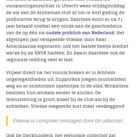
voorzieningenrechter in Utrecht wees vrijdagmiddag
de eis van de Arnhemse club af om in kort geding de
proflicentie terug te krijgen. Daarmee komt er na 71
jaar betaald voetbal een einde aan de geschiedenis
van de op één na
oudste profclub van Nederland
. Het
afgelopen jaar verspeelde Vitesse, door haar
Amerikaanse eigenaren, ook het laatste beetje krediet
wat ze bij de KNVB hadden. En kwam daarmee ook de
regionale redding veel te laat.
Vrijwel direct na het vonnis braken er in Arnhem
ongeregeldheden uit. Supporters joegen journalisten
weg en er ontstonden opstootjes in de stad. Winkeliers
besloten hun winkels eerder te sluiten. De
teleurstelling is groot, zowel bij de club als bij de
achterban. Vitesse reageerde kort maar veelzeggend:
Vitesse is compleet verslagen door de uitkomst.
Ook de Sterkhouders, het regionale collectief dat