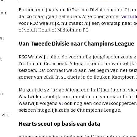
Binnen een jaar van de Tweede Divisie naar de Cham
eer
dat zo maar gaan gebeuren. Afgelopen zomer
verruil
voor RKC Waalwijk, nu maakt hij een overstap naar d
of voluit Heart of Midlothian FC.
en
Van Tweede Divisie naar Champions League
RKC Waalwijk pikte de voormalig jeugdspeler zoals 
t
Treffers uit Groesbeek. Altena tekende aanvankelijk 
seizoen. Dat contract werd aan het begin van het sei
zomer van 2028. In 21 duels in de Keuken Kampioen Di
Nu gaat de 22-jarige Altena een half jaar later al via
rn
Waalwijk namelijk een transfersom van maar liefst 1
Waalwijk volgens
VI
ook nog een doorverkooppercen
seizoen mogelijk zelfs de Champions League.
 vier
Hearts scout op basis van data
Altena maakte het afgelopen half jaar indruk als rec