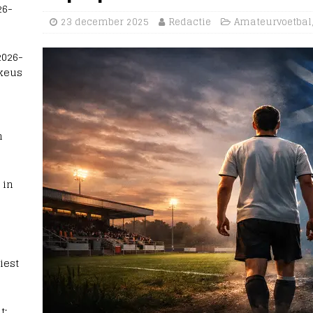
26-
23 december 2025
Redactie
Amateurvoetbal
2026-
 keus
n
 in
iest
t: