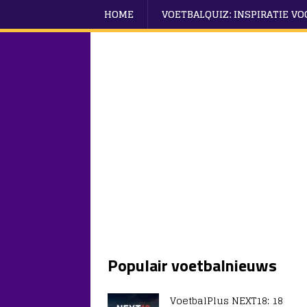
HOME
VOETBALQUIZ: INSPIRATIE V
Populair voetbalnieuws
VoetbalPlus NEXT18: 18