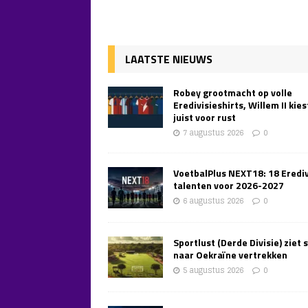
LAATSTE NIEUWS
Robey grootmacht op volle
Eredivisieshirts, Willem II kies
juist voor rust
7 augustus 2026
0
VoetbalPlus NEXT18: 18 Erediv
talenten voor 2026-2027
6 augustus 2026
0
Sportlust (Derde Divisie) ziet 
naar Oekraïne vertrekken
5 augustus 2026
0