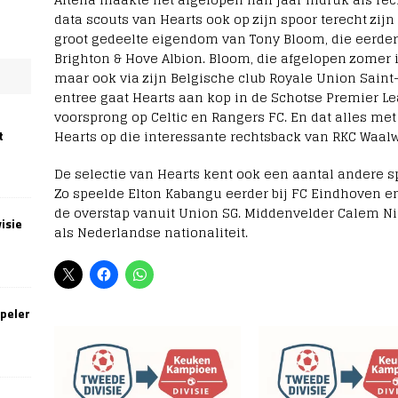
data scouts van Hearts ook op zijn spoor terecht zij
groot gedeelte eigendom van Tony Bloom, die eerder
Brighton & Hove Albion. Bloom, die afgelopen zomer i
maar ook via zijn Belgische club Royale Union Saint-G
entree gaat Hearts aan kop in de Schotse Premier L
voorsprong op Celtic en Rangers FC. En dat alles met 
Hearts op die interessante rechtsback van RKC Waalwi
t
De selectie van Hearts kent ook een aantal andere s
Zo speelde Elton Kabangu eerder bij FC Eindhoven en
de overstap vanuit Union SG. Middenvelder Calem Ni
isie
als Nederlandse nationaliteit.
speler