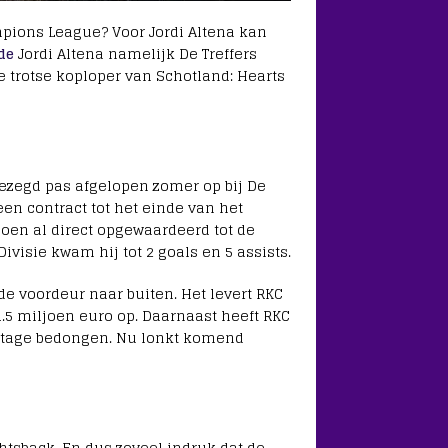
pions League? Voor Jordi Altena kan
de
Jordi Altena namelijk De Treffers
e trotse koploper van Schotland: Hearts
gezegd pas afgelopen zomer op bij De
een contract tot het einde van het
zoen al direct opgewaardeerd tot de
visie kwam hij tot 2 goals en 5 assists.
 de voordeur naar buiten. Het levert RKC
.5 miljoen euro op. Daarnaast heeft RKC
tage bedongen. Nu lonkt komend
htsback. En dus zoveel indruk dat de