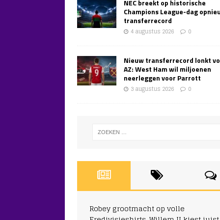
NEC breekt op historische
Champions League-dag opnie
transferrecord
4 augustus 2026
0
Nieuw transferrecord lonkt v
AZ: West Ham wil miljoenen
neerleggen voor Parrott
3 augustus 2026
0
Robey grootmacht op volle
Eredivisieshirts, Willem II kiest juist