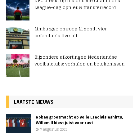
NEC breekt op historische Champions
League-dag opnieuw transferrecord
Limburgse omroep L1 zendt vier
oefenduels live uit
Bijzondere afkortingen Nederlandse
voetbalclubs: verhalen en betekenissen
LAATSTE NIEUWS
Robey grootmacht op volle Eredivisieshirts,
Willem II kiest juist voor rust
7 augustus 2026