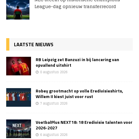
League-dag opnieuw transferrecord
LAATSTE NIEUWS
RB Leipzig zet Banzuzi in bij lancering van
opvallend uitshirt
8 augustus 2026
Robey grootmacht op volle Eredivisieshirts,
Willem II kiest juist voor rust
7 augustus 2026
VoetbalPlus NEXT18: 18 Eredivisie talenten voor
2026-2027
6 augustus 2026