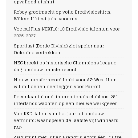
opvallend uitshirt
Robey grootmacht op volle Eredivisieshirts,
Willem II kiest juist voor rust
VoetbalPlus NEXT18: 18 Eredivisie talenten voor
2026-2027
Sportlust (Derde Divisie) ziet speler naar
Oekraïne vertrekken
NEC breekt op historische Champions League-
dag opnieuw transferrecord
Nieuw transferrecord lonkt voor AZ: West Ham
wil miljoenen neerleggen voor Parrott
Recordaantal oud-internationals clubloos: 281
interlands wachten op een nieuwe werkgever
Van KKD-talent van het jaar tot opnieuw
verhuurd: waar spelen de laatste vijf winnaars
nu?
Ajax stunt met Julian Brandt: slechts één Duitse