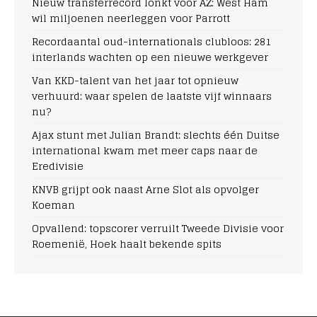
Nieuw transferrecord lonkt voor AZ: West Ham
wil miljoenen neerleggen voor Parrott
Recordaantal oud-internationals clubloos: 281
interlands wachten op een nieuwe werkgever
Van KKD-talent van het jaar tot opnieuw
verhuurd: waar spelen de laatste vijf winnaars
nu?
Ajax stunt met Julian Brandt: slechts één Duitse
international kwam met meer caps naar de
Eredivisie
KNVB grijpt ook naast Arne Slot als opvolger
Koeman
Opvallend: topscorer verruilt Tweede Divisie voor
Roemenië, Hoek haalt bekende spits