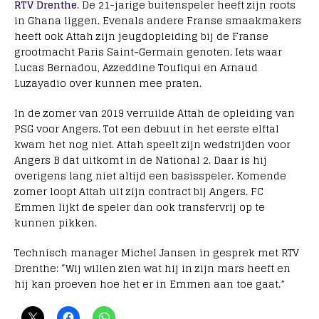
RTV Drenthe
. De 21-jarige buitenspeler heeft zijn roots
in Ghana liggen. Evenals andere Franse smaakmakers
heeft ook Attah zijn jeugdopleiding bij de Franse
grootmacht Paris Saint-Germain genoten. Iets waar
Lucas Bernadou, Azzeddine Toufiqui en Arnaud
Luzayadio over kunnen mee praten.
In de zomer van 2019 verruilde Attah de opleiding van
PSG voor Angers. Tot een debuut in het eerste elftal
kwam het nog niet. Attah speelt zijn wedstrijden voor
Angers B dat uitkomt in de National 2. Daar is hij
overigens lang niet altijd een basisspeler. Komende
zomer loopt Attah uit zijn contract bij Angers. FC
Emmen lijkt de speler dan ook transfervrij op te
kunnen pikken.
Technisch manager Michel Jansen in gesprek met RTV
Drenthe: “Wij willen zien wat hij in zijn mars heeft en
hij kan proeven hoe het er in Emmen aan toe gaat.”