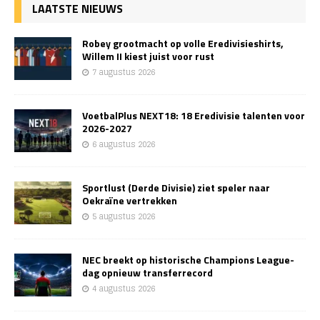
LAATSTE NIEUWS
Robey grootmacht op volle Eredivisieshirts,
Willem II kiest juist voor rust
7 augustus 2026
VoetbalPlus NEXT18: 18 Eredivisie talenten voor
2026-2027
6 augustus 2026
Sportlust (Derde Divisie) ziet speler naar
Oekraïne vertrekken
5 augustus 2026
NEC breekt op historische Champions League-
dag opnieuw transferrecord
4 augustus 2026