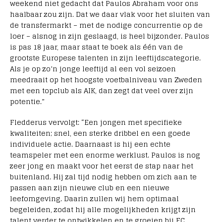
weekend niet gedacht dat Paulos Abraham voor ons
haalbaar zou zijn. Dat we daar vlak voor het sluiten van
de transfermarkt – met de nodige concurrentie op de
loer – alsnog in zijn geslaagd, is heel bijzonder. Paulos
is pas 18 jaar, maar staat te boek als één van de
grootste Europese talenten in zijn leeftijdscategorie.
Als je op zo’n jonge leeftijd al een vol seizoen
meedraait op het hoogste voetbalniveau van Zweden
met een topclub als AIK, dan zegt dat veel over zijn
potentie.”
Fledderus vervolgt: “Een jongen met specifieke
kwaliteiten; snel, een sterke dribbel en een goede
individuele actie. Daarnaast is hij een echte
teamspeler met een enorme werklust. Paulos is nog
zeer jong en maakt voor het eerst de stap naar het
buitenland. Hij zal tijd nodig hebben om zich aan te
passen aan zijn nieuwe club en een nieuwe
leefomgeving. Daarin zullen wij hem optimaal
begeleiden, zodat hij alle mogelijkheden krijgt zijn
talent verder te ontwikkelen en te groeien bij FC