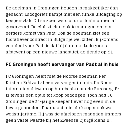
De doelman in Groningen houden is makkelijker dan
gedacht. Ludogorets kampt met een flinke uitdaging op
keepersvlak. Dit seizoen werd al drie doelmannen af
geserveerd. De club zit dan ook te springen om een
eerdere komst van Padt. Ook de doelman ziet een
lucratiever contract in Bulgarije wel zitten. Bijkomend
voordeel voor Padt is dat hij dan met Ludogorets
afstevent op een nieuwe landstitel, de tiende op rij.
FC Groningen heeft vervanger van Padt al in huis
FC Groningen heeft met de Noorse doelman Per
Kristian Bråtveit al een vervanger in huis. De Noors
international kwam op huurbasis naar de Euroborg. Er
is tevens een optie tot koop bedongen. Toch had FC
Groningen de 24-jarige keeper liever nog even in de
luwte gehouden. Daarnaast mist de keeper ook wat
wedstrijdritme. Hij was de afgelopen maanden immers
geen vaste waarde bij het Zweedse Djurgårdens IF.