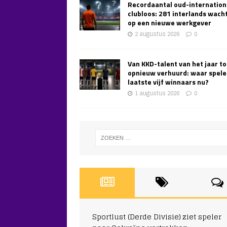
Recordaantal oud-internation
clubloos: 281 interlands wach
op een nieuwe werkgever
2 augustus 2026
0
Van KKD-talent van het jaar to
opnieuw verhuurd: waar spele
laatste vijf winnaars nu?
1 augustus 2026
0
Sportlust (Derde Divisie) ziet speler