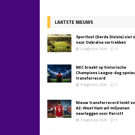
LAATSTE NIEUWS
Sportlust (Derde Divisie) ziet 
naar Oekraïne vertrekken
5 augustus 2026
0
NEC breekt op historische
Champions League-dag opnie
transferrecord
4 augustus 2026
0
Nieuw transferrecord lonkt v
AZ: West Ham wil miljoenen
neerleggen voor Parrott
3 augustus 2026
0