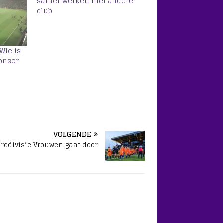
samenwerken met andere
club
Wie is
onsor
VOLGENDE
Eredivisie Vrouwen gaat door