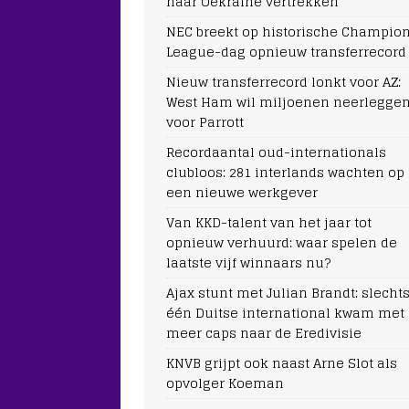
naar Oekraïne vertrekken
NEC breekt op historische Champio
League-dag opnieuw transferrecord
Nieuw transferrecord lonkt voor AZ:
West Ham wil miljoenen neerlegge
voor Parrott
Recordaantal oud-internationals
clubloos: 281 interlands wachten op
een nieuwe werkgever
Van KKD-talent van het jaar tot
opnieuw verhuurd: waar spelen de
laatste vijf winnaars nu?
Ajax stunt met Julian Brandt: slecht
één Duitse international kwam met
meer caps naar de Eredivisie
KNVB grijpt ook naast Arne Slot als
opvolger Koeman