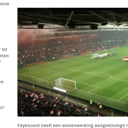
 keus
 tot
elen
?
en
l?
Feyenoord heeft een samenwerking aangekondigd me