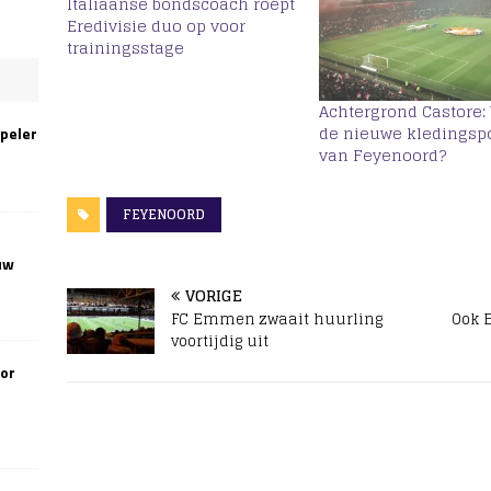
Italiaanse bondscoach roept
Eredivisie duo op voor
trainingsstage
Achtergrond Castore: 
de nieuwe kledingsp
speler
van Feyenoord?
FEYENOORD
uw
VORIGE
FC Emmen zwaait huurling
Ook 
voortijdig uit
oor