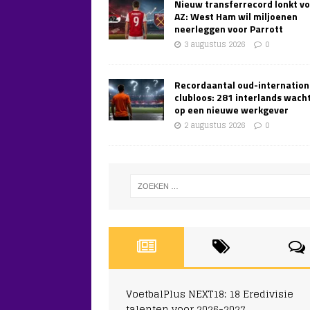
Nieuw transferrecord lonkt v
AZ: West Ham wil miljoenen
neerleggen voor Parrott
3 augustus 2026
0
Recordaantal oud-internation
clubloos: 281 interlands wach
op een nieuwe werkgever
2 augustus 2026
0
VoetbalPlus NEXT18: 18 Eredivisie
talenten voor 2026-2027