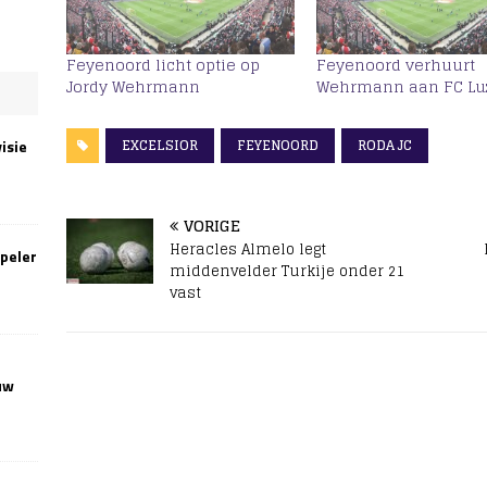
Feyenoord licht optie op
Feyenoord verhuurt
Jordy Wehrmann
Wehrmann aan FC Lu
EXCELSIOR
FEYENOORD
RODA JC
isie
VORIGE
Heracles Almelo legt
speler
middenvelder Turkije onder 21
vast
uw