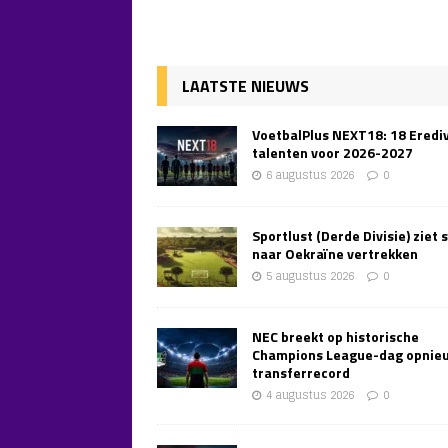
LAATSTE NIEUWS
VoetbalPlus NEXT18: 18 Erediv
talenten voor 2026-2027
6 augustus 2026
0
Sportlust (Derde Divisie) ziet 
naar Oekraïne vertrekken
5 augustus 2026
0
NEC breekt op historische
Champions League-dag opnie
transferrecord
4 augustus 2026
0