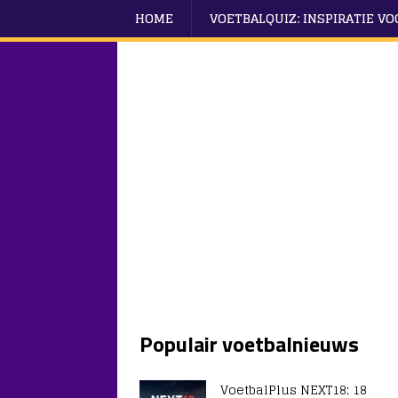
HOME
VOETBALQUIZ: INSPIRATIE V
Populair voetbalnieuws
VoetbalPlus NEXT18: 18