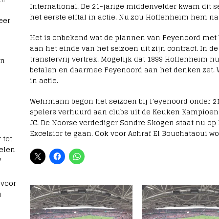
International. De 21-jarige middenvelder kwam dit se
het eerste elftal in actie. Nu zou Hoffenheim hem na
eer
Het is onbekend wat de plannen van Feyenoord met
aan het einde van het seizoen uit zijn contract. In 
transfervrij vertrek. Mogelijk dat 1899 Hoffenheim 
rn
betalen en daarmee Feyenoord aan het denken zet.
in actie.
Wehrmann begon het seizoen bij Feyenoord onder 21. V
spelers verhuurd aan clubs uit de Keuken Kampioen D
JC. De Noorse verdediger Sondre Skogen staat nu op
Excelsior te gaan. Ook voor Achraf El Bouchataoui wo
 tot
elen
?
 voor
n