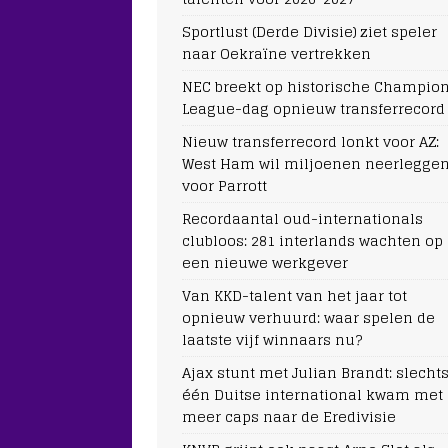
Sportlust (Derde Divisie) ziet speler
naar Oekraïne vertrekken
NEC breekt op historische Champio
League-dag opnieuw transferrecord
Nieuw transferrecord lonkt voor AZ:
West Ham wil miljoenen neerlegge
voor Parrott
Recordaantal oud-internationals
clubloos: 281 interlands wachten op
een nieuwe werkgever
Van KKD-talent van het jaar tot
opnieuw verhuurd: waar spelen de
laatste vijf winnaars nu?
Ajax stunt met Julian Brandt: slecht
één Duitse international kwam met
meer caps naar de Eredivisie