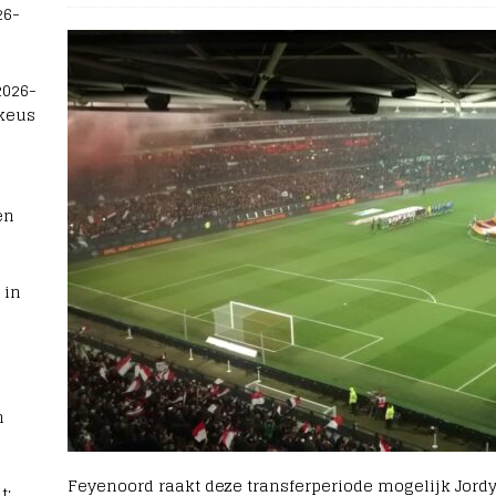
26-
2026-
 keus
en
 in
n
Feyenoord raakt deze transferperiode mogelijk Jord
t: