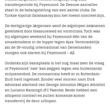
transferperiode bij Feyenoord. De Deense aanvaller
staat in de belangstelling van een aantal clubs. De
Turkse topclub Galatasaray zou het meest concreet zijn.
De dertigjarige Jørgensen werd de afgelopen seizoenen
geteisterd door blessureleed en vormcrisis. Toch was
hij afgelopen weekend bij Feyenoord één van de
smaakmakers in de topper tegen Ajax. Vermoedelijk
zal de 39-voudig international van Denemarken
morgen ook starten bij Feyenoord – AZ.
Ondanks zijn basisplaats is het nog maar zeer de vraag
of Feyenoord ‘nee’ kan zeggen tegen een buitenlands
miljoenenbod. De coronacrisis heeft er in Rotterdam-
Zuid hard ingehakt. Zonder veel morren nam Dick
Advocaat afscheid van George Johnston (Wigan Athletic)
en Luciano Narsingh (FC Twente). Beide hebben een
aflopend contract en zullen komende zomer
transfervrij de deur uitlopen.