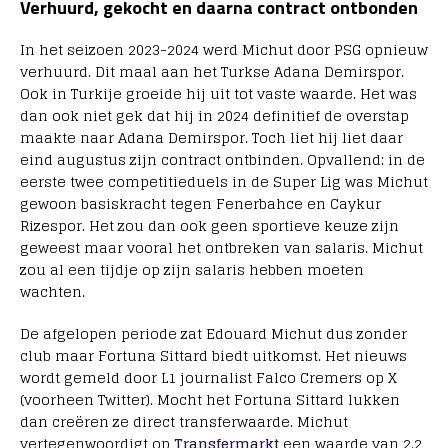
Verhuurd, gekocht en daarna contract ontbonden
In het seizoen 2023-2024 werd Michut door PSG opnieuw
verhuurd. Dit maal aan het Turkse Adana Demirspor.
Ook in Turkije groeide hij uit tot vaste waarde. Het was
dan ook niet gek dat hij in 2024 definitief de overstap
maakte naar Adana Demirspor. Toch liet hij liet daar
eind augustus zijn contract ontbinden. Opvallend: in de
eerste twee competitieduels in de Super Lig was Michut
gewoon basiskracht tegen Fenerbahce en Caykur
Rizespor. Het zou dan ook geen sportieve keuze zijn
geweest maar vooral het ontbreken van salaris. Michut
zou al een tijdje op zijn salaris hebben moeten
wachten.
De afgelopen periode zat Edouard Michut dus zonder
club maar Fortuna Sittard biedt uitkomst. Het nieuws
wordt gemeld door L1 journalist Falco Cremers op X
(voorheen Twitter). Mocht het Fortuna Sittard lukken
dan creëren ze direct transferwaarde. Michut
vertegenwoordigt op
Transfermarkt
een waarde van 2.2