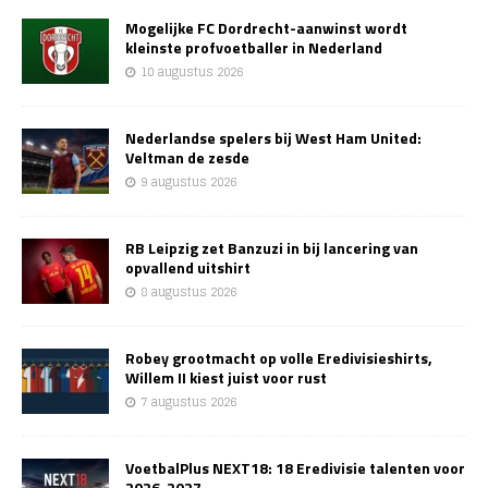
Mogelijke FC Dordrecht-aanwinst wordt
kleinste profvoetballer in Nederland
10 augustus 2026
Nederlandse spelers bij West Ham United:
Veltman de zesde
9 augustus 2026
RB Leipzig zet Banzuzi in bij lancering van
opvallend uitshirt
8 augustus 2026
Robey grootmacht op volle Eredivisieshirts,
Willem II kiest juist voor rust
7 augustus 2026
VoetbalPlus NEXT18: 18 Eredivisie talenten voor
2026-2027