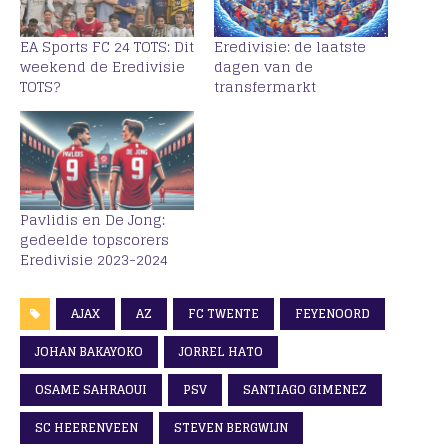
EA Sports FC 24 TOTS: Dit
Eredivisie: de laatste
weekend de Eredivisie
dagen van de
TOTS?
transfermarkt
Pavlidis en De Jong:
gedeelde topscorers
Eredivisie 2023-2024
AJAX
AZ
FC TWENTE
FEYENOORD
JOHAN BAKAYOKO
JORREL HATO
OSAME SAHRAOUI
PSV
SANTIAGO GIMENEZ
SC HEERENVEEN
STEVEN BERGWIJN