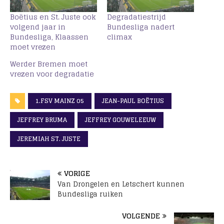
Boëtius en St. Juste ook
Degradatiestrijd
volgend jaar in
Bundesliga nadert
Bundesliga, Klaassen
climax
moet vrezen
Werder Bremen moet
vrezen voor degradatie
1.FSV MAINZ 05
JEAN-PAUL BOËTIUS
JEFFREY BRUMA
JEFFREY GOUWELEEUW
JEREMIAH ST. JUSTE
VORIGE
Van Drongelen en Letschert kunnen
Bundesliga ruiken
VOLGENDE