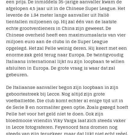
een prijs. De inmiddels 35-jarige aanvaller kwam de
afgelopen 4,5 jaar uit in de Chinese Super League. Het
leverde de 1.94 meter lange aanvaller uit Italië
tientallen miljoenen op. Hij zal één van de laatste
echte grootverdieners in China zijn geweest. De
Chinese overheid heeft een maximumsalaris van vier
miljoen euro aan de clubs in de Super League
opgelegd. Het zal Pelle weinig deren. Hij keert met een
enorme zak geld terug naar Europa. De twintigvoudig
Italiaans international lijkt nu zijn loopbaan te willen
afsluiten in Europa. De grote vraag is waar dat zal
gebeuren.
De Italiaanse aanvaller begon zijn loopbaan in zijn
geboortestreek bij Lecce. Nog altijd zijn grote
voetballiefde. Die club komt echter al enige tijd uit in
de Serie B en normaliter geen optie. Zoals gezegd hoeft
Pelle het voor het geld niet te doen. Ook zijn
bloedmooie vriendin Viky Varga laat zich steeds vaker
in Lecce fotograferen. Feyenoord fans dromen nog
steeds van zijn terugkeer, maar dat lijkt niet echt reëel.