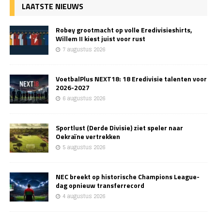
LAATSTE NIEUWS
Robey grootmacht op volle Eredivisieshirts,
Willem II kiest juist voor rust
7 augustus 2026
VoetbalPlus NEXT18: 18 Eredivisie talenten voor
2026-2027
6 augustus 2026
Sportlust (Derde Divisie) ziet speler naar
Oekraïne vertrekken
5 augustus 2026
NEC breekt op historische Champions League-
dag opnieuw transferrecord
4 augustus 2026