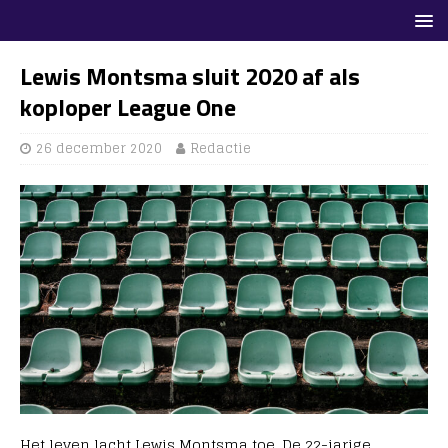
Lewis Montsma sluit 2020 af als
koploper League One
26 december 2020
Redactie
Het leven lacht Lewis Montsma toe. De 22-jarige