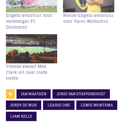
Engels avontuur voor
Nieuw Engels avontuur
verdediger FC
voor Yanic Wildschut
Dordrecht
Vitesse zwaait Max
Clark uit naar oude
liefde
IAN MAATSEN
JORDI VAN STAPPERSHOEF
JORDY DE WIJS
LEAGUE ONE
LEWIS MONTSMA
LIAM KELLY