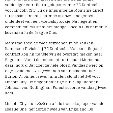
verdediger verruilde afgelopen zomer FC Dordrecht
voor Lincoln City. Bij de Imps groeide Montsma direct
uit tot basiskracht. Daarmee is onze landgenoot
onderdeel van een voetbalsprookje. Na negentien
competitieduels staat het nietige Lincoln City namelijk
bovenaan in de League One.
Montsma speelde twee seizoenen in de Keuken
Kampioen Divisie bij FC Dordrecht. Met een aflopend
contract kon hij transfervrij de overstap maken naar
Engeland. Vanaf de eerste minuut maakt Montsma
daar indruk. Dat doet de hele ploeg. Vandaag werd op
eigen veld met 5-1 gewonnen van hekkensluiter
Burton. Al binnen zeven minuten stond het 2-0 voor
Lincoln City. De negentienjarige huurling Brennan
Johnson van Nottingham Forest scoorde vandaag twee
keer.
Lincoln City sluit 2020 nu af als trotse koploper van de
League One, het derde niveau van Engeland. De