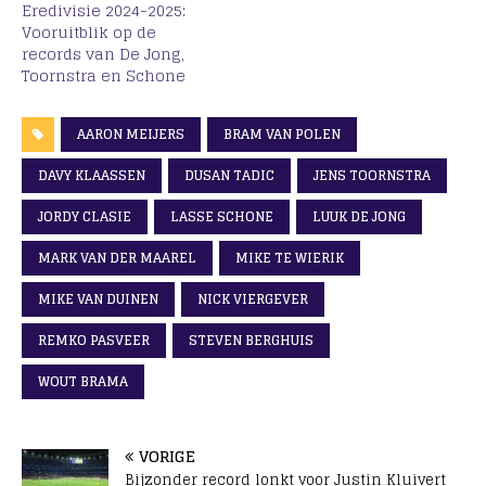
Eredivisie 2024-2025:
Vooruitblik op de
records van De Jong,
Toornstra en Schone
AARON MEIJERS
BRAM VAN POLEN
DAVY KLAASSEN
DUSAN TADIC
JENS TOORNSTRA
JORDY CLASIE
LASSE SCHONE
LUUK DE JONG
MARK VAN DER MAAREL
MIKE TE WIERIK
MIKE VAN DUINEN
NICK VIERGEVER
REMKO PASVEER
STEVEN BERGHUIS
WOUT BRAMA
VORIGE
Bijzonder record lonkt voor Justin Kluivert