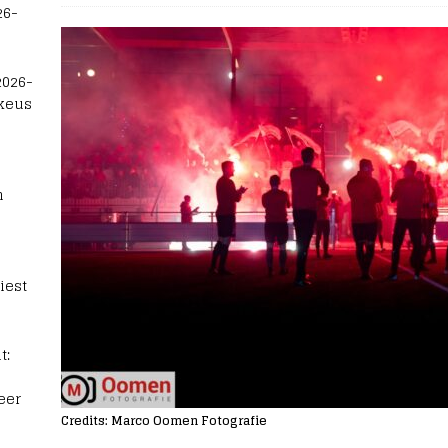
26-
2026-
 keus
n
iest
t:
eer
Credits: Marco Oomen Fotografie