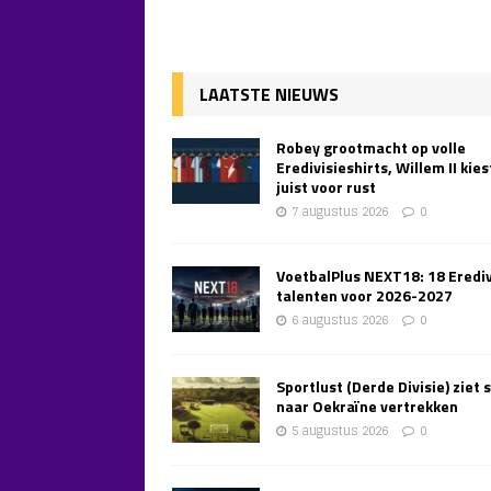
LAATSTE NIEUWS
Robey grootmacht op volle
Eredivisieshirts, Willem II kies
juist voor rust
7 augustus 2026
0
VoetbalPlus NEXT18: 18 Erediv
talenten voor 2026-2027
6 augustus 2026
0
Sportlust (Derde Divisie) ziet 
naar Oekraïne vertrekken
5 augustus 2026
0