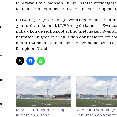
 in
MVV zwaait Zak Swanson uit. De Engelse verdediger ver
Keuken Kampioen Divisie. Swanson keert terug naar 
De twintigjarige verdediger werd afgelopen zomer 
gehuurd van Arsenal. MVV kreeg de kans om Swanson
an
indruk kon de rechtspoot echter niet maken. Swanson
heimwee. In goed overleg is dan ook besloten om Sw
keren. Swanson kwam dit seizoen verdeeld over 3 du
Kampioen Divisie.
rn
lan?
en
MVV huurt negentienjarig
MVV haalt verdediger
talent van Arsenal
Den Bosch op amateu