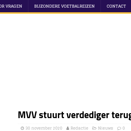
OOR VRAGEN
BIJZONDERE VOETBALREIZEN
CONTACT
MVV stuurt verdediger teru
30 november 2020
Redactie
Nieuws
0