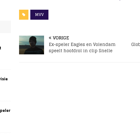
MVV
VORIGE
Ex-speler Eagles en Volendam
Glob
t
speelt hoofdrol in clip Snelle
isie
speler