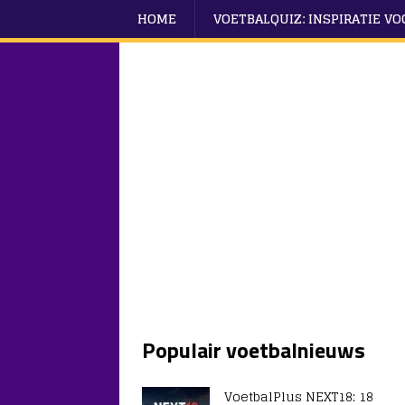
HOME
VOETBALQUIZ: INSPIRATIE V
Populair voetbalnieuws
VoetbalPlus NEXT18: 18