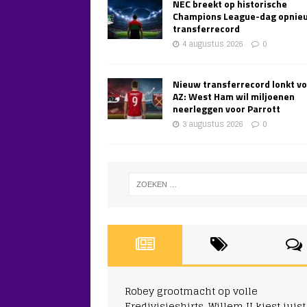
NEC breekt op historische
Champions League-dag opnie
transferrecord
4 augustus 2026
0
Nieuw transferrecord lonkt v
AZ: West Ham wil miljoenen
neerleggen voor Parrott
3 augustus 2026
0
Robey grootmacht op volle
Eredivisieshirts, Willem II kiest juist