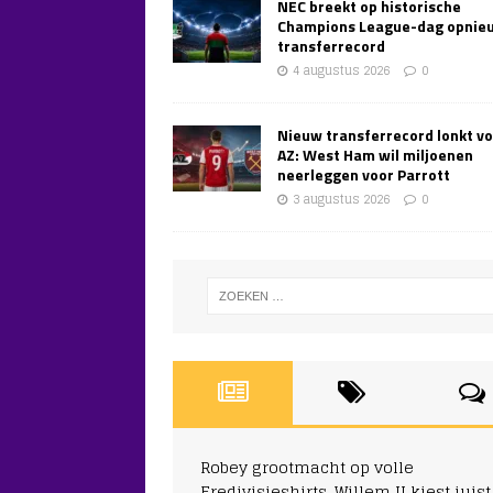
NEC breekt op historische
Champions League-dag opnie
transferrecord
4 augustus 2026
0
Nieuw transferrecord lonkt v
AZ: West Ham wil miljoenen
neerleggen voor Parrott
3 augustus 2026
0
Robey grootmacht op volle
Eredivisieshirts, Willem II kiest juist