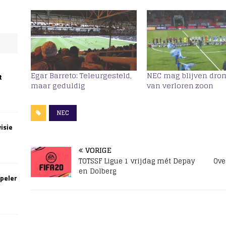
Egar Barreto: Teleurgesteld,
NEC mag blijven dr
t
maar geduldig
van verloren zoon
NEC
isie
VORIGE
TOTSSF Ligue 1 vrijdag mét Depay
Ove
en Dolberg
speler