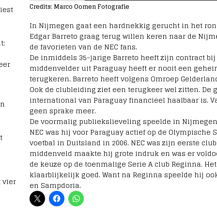
Credits: Marco Oomen Fotografie
iest
In Nijmegen gaat een hardnekkig gerucht in het ro
Edgar Barreto graag terug willen keren naar de Nijme
t:
de favorieten van de NEC fans.
De inmiddels 35-jarige Barreto heeft zijn contract b
eer
middenvelder uit Paraguay heeft er nooit een gehei
terugkeren. Barreto heeft volgens Omroep Gelderla
Ook de clubleiding ziet een terugkeer wel zitten. De 
international van Paraguay financieel haalbaar is. V
rn
geen sprake meer.
De voormalig publiekslieveling speelde in Nijmegen 
NEC was hij voor Paraguay actief op de Olympische S
t
voetbal in Duitsland in 2006. NEC was zijn eerste cl
middenveld maakte hij grote indruk en was er voldoe
de keuze op de toenmalige Serie A club Reginna. Het
klaarblijkelijk goed. Want na Reginna speelde hij o
 vier
en Sampdoria.