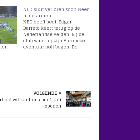
NEC sluit verloren zoon weer
in de armen
NEC heeft beet. Edgar
Barreto keert terug op de
Nederlandse velden. Bij de
club waar hij zijn Europese
avontuur ooit begon. De
omen
zestigvoudig international
van Paraguay tekende voor
een seizoen in Nijmegen
met de optie op nog een
jaar. De 36-jarige
middenvelder denkt nog
lang niet over afbouwen.
VOLGENDE
Barreto heeft…
rheid wil kantines per 1 juli
openen