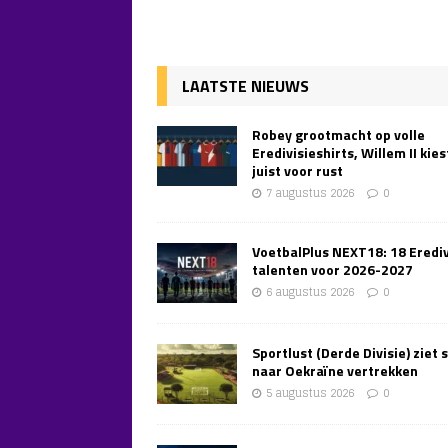
LAATSTE NIEUWS
Robey grootmacht op volle
Eredivisieshirts, Willem II kies
juist voor rust
7 augustus 2026
0
VoetbalPlus NEXT18: 18 Erediv
talenten voor 2026-2027
6 augustus 2026
0
Sportlust (Derde Divisie) ziet 
naar Oekraïne vertrekken
5 augustus 2026
0