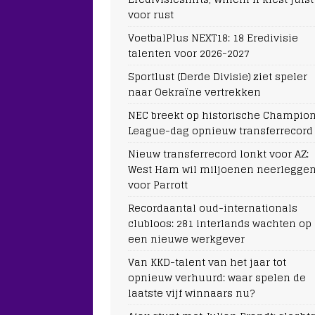
voor rust
VoetbalPlus NEXT18: 18 Eredivisie
talenten voor 2026-2027
Sportlust (Derde Divisie) ziet speler
naar Oekraïne vertrekken
NEC breekt op historische Champio
League-dag opnieuw transferrecord
Nieuw transferrecord lonkt voor AZ:
West Ham wil miljoenen neerlegge
voor Parrott
Recordaantal oud-internationals
clubloos: 281 interlands wachten op
een nieuwe werkgever
Van KKD-talent van het jaar tot
opnieuw verhuurd: waar spelen de
laatste vijf winnaars nu?