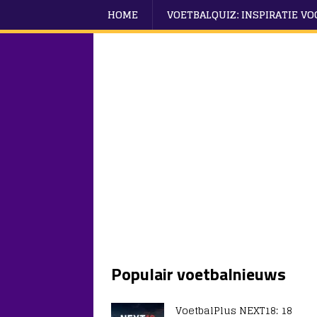
HOME
VOETBALQUIZ: INSPIRATIE V
Populair voetbalnieuws
VoetbalPlus NEXT18: 18