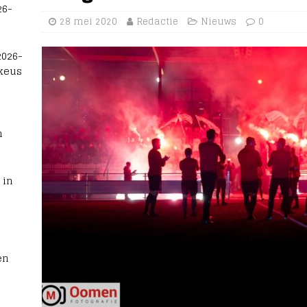
26-
28 mei 2020
Redactie
Nieuws
0
2026-
 keus
n
 in
en